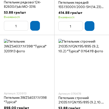
Петельник рядкової 124-
Петельник передній
82600//Juki MO-3316
155730001/2000-5H (14.23)
"Typical"
53.88 грн/шт
414.88 грн/шт
В наявності
В наявності
Артикул: 320913
Артикул: 076478
Петельник 3WZS40377//398
Петельник строчний
"Typical"
210357//GN795/895 (9.2, 10.2)
"Typical"
898.00 грн/шт
53.88 грн/шт