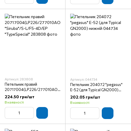
Артикул: 283808
Артикул: 044734
Петельник правий
Петельник 204072 "pegasus"
20717004(LP226/277010AO#
E-52 (для Typical GN2000)
5)//757K "Siruba"/S-L/F5-
нижній
224.50 грн/шт
202.05 грн/шт
4D/EP "TypeSpecial"
В наявності
В наявності