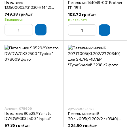
Петельник
Петельник 144049-001 Brother
133500003//31030H(14.12)
EF-B511
"Typical"
749.38 грн/шт
103.72 грн/шт
В наявності
В наявності
Артикул: 078609
Артикул: 323872
Петельник 90529//Yamato
Петельник нижній
DV/DW/GK32500 "Typical"
20717005(KL202/2770340)
для S-L/F5-4D/EP
67.35 грн/шт
224.50 грн/шт