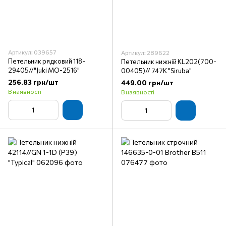
Артикул: 039657
Артикул: 289622
Петельник рядковий 118-
Петельник нижній KL202(700-
29405//"Juki МО-2516"
00405)// 747K "Siruba"
256.83 грн/шт
449.00 грн/шт
В наявності
В наявності