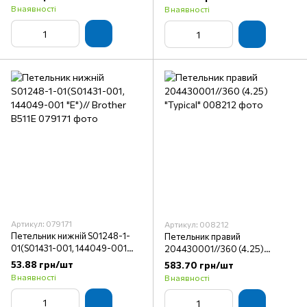
"TypeSpecial"
В наявності
В наявності
Артикул: 079171
Артикул: 008212
Петельник нижній S01248-1-
Петельник правий
01(S01431-001, 144049-001
204430001//360 (4.25)
"E")// Brother B511E
"Typical"
53.88 грн/шт
583.70 грн/шт
В наявності
В наявності