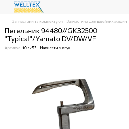
Запчастини та комлектуючі
Запчастини для швейних машин
Петельник 94480//GK32500
"Typical"/Yamato DV/DW/VF
Артикул:
107753
Написати відгук