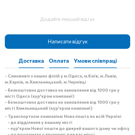
Додайте перший відгук
Написати відгук
Доставка
Оплата
Умови співпраці
- Самовивіз з наших філій у м.Одеса, м.Київ, м.Львів,
м.Харків, м.Хмельницький, м.Чернівці
- Безкоштовна доставка на замовлення від 1000 грн у
місті Одеса (кур'єром компаниї)
- Безкоштовна доставка на замовлення від 1000 грн у
місті Хмельницький (кур'єром компаниї)
- Транспортною компанією Нова пошта по всій Україні:
- до відділення у вашому місті
- кур'єром Нової пошти до дверей вашого дому чи офісу
- до поштомату у зручному для вас місці