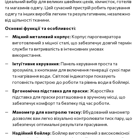
ідеальний вибір для великих швейних цехів, хімчисток, готелів
та магазинів одягу. Цей сучасний пристрій робить прасування
одягу та інших виробів легким та результативним, незалежно
від щільності тканини.
Основні функції та особливості:
Міцний
металевий
корпус:
Корпус парогенератора
виготовлений з міцної сталі, що забезпечує довгий термін
служби та витривалість в інтенсивних умовах
використання.
Інтуїтивне
керування:
Панель керування проста та
зрозуміла, з кнопками для включення генерації сухої пари
та нагрівання води. Світлові індикатори показують
готовність пристрою до роботи та рівень води в бойлері.
Ергономічна
підставка для
праски:
Жаростійка
підставка для праски розташована в зручному місці, що
забезпечує комфорт та безпеку під час роботи.
Манометр для
контролю
тиску:
Вбудований манометр
дозволяє вам легко візуально контролювати тиск пару, що
забезпечує оптимальні результати прасування.
Надійний
бойлер:
Бойлер виготовлений ​​з високоякісної