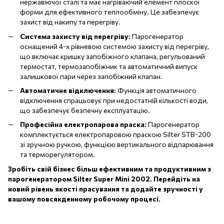
нержавіючої сталі та має нагріваючий елемент плоскої
форми для ефективного теплообміну. Це забезпечує
захист від накипу та перегріву.
Система
захисту від
перегріву:
Парогенератор
оснащений 4-х рівневою системою захисту від перегріву,
що включає кришку запобіжного клапана, регульований
термостат, термозапобіжник та автоматичний випуск
залишкової пари через запобіжний клапан.
Автоматичне
відключення:
Функція автоматичного
відключення спрацьовує при недостатній кількості води,
що забезпечує безпечну експлуатацію.
Професійна
електропарова
праска:
Парогенератор
комплектується електропаровою праскою Silter STB-200
зі зручною ручкою, функцією вертикального відпарювання
та терморегулятором.
Зробіть свій бізнес більш ефективним та продуктивним з
парогенератором Silter Super Mini 2002. Перейдіть на
новий рівень якості прасування та додайте зручності у
вашому повсякденному робочому процесі.