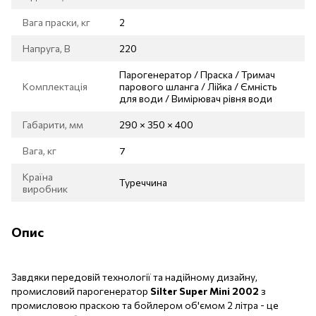
Вага праски, кг
2
Напруга, В
220
Парогенератор / Праска / Тримач
Комплектація
парового шланга / Лійка / Ємність
для води / Вимірювач рівня води
Габарити, мм
290 × 350 × 400
Вага, кг
7
Країна
Туреччина
виробник
Опис
Завдяки передовій технології та надійному дизайну,
промисловий парогенератор
Silter
Super
Mini
2002
з
промисловою праскою та бойлером об'ємом 2 літра - це