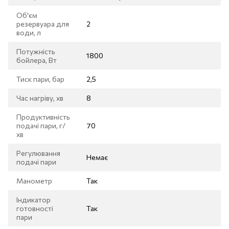
Об'єм
резервуара для
2
води, л
Потужність
1800
бойлера, Вт
Тиск пари, бар
2,5
Час нагріву, хв
8
Продуктивність
подачі пари, г/
70
хв
Регулювання
Немає
подачі пари
Манометр
Так
Індикатор
готовності
Так
пари