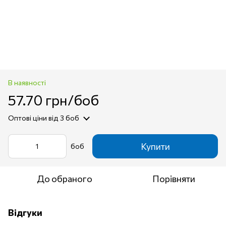
В наявності
57.70 грн/боб
Оптові ціни
від 3 боб
Купити
боб
До обраного
Порівняти
Відгуки