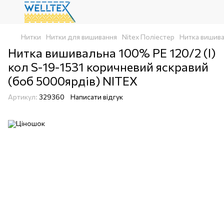
Нитки
Нитки для вишивання
Nitex Поліестер
Нитка вишива
Нитка вишивальна 100% РЕ 120/2 (I)
кол S-19-1531 коричневий яскравий
(боб 5000ярдів) NITEX
Артикул:
329360
Написати відгук