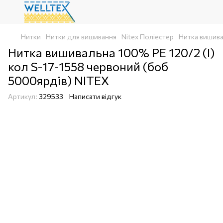
Нитки
Нитки для вишивання
Nitex Поліестер
Нитка вишива
Нитка вишивальна 100% РЕ 120/2 (I)
кол S-17-1558 червоний (боб
5000ярдів) NITEX
Артикул:
329533
Написати відгук