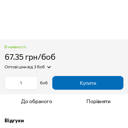
В наявності
67.35 грн/боб
Оптові ціни
від 3 боб
Купити
боб
До обраного
Порівняти
Відгуки