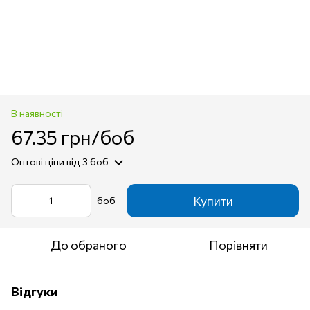
В наявності
67.35 грн/боб
Оптові ціни
від 3 боб
Купити
боб
До обраного
Порівняти
Відгуки