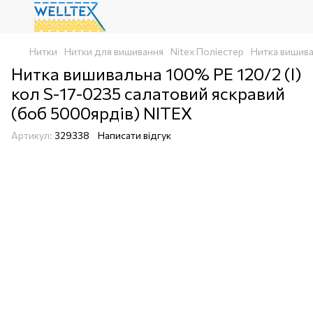
Нитки
Нитки для вишивання
Nitex Поліестер
Нитка вишива
Нитка вишивальна 100% РЕ 120/2 (I)
кол S-17-0235 салатовий яскравий
(боб 5000ярдів) NITEX
Артикул:
329338
Написати відгук