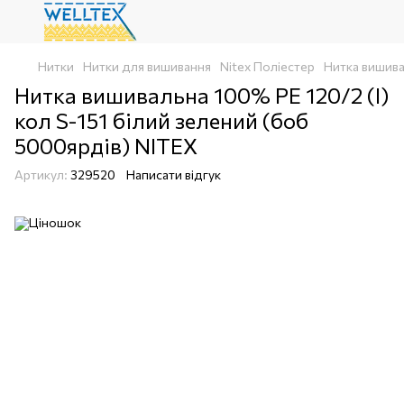
Нитки
Нитки для вишивання
Nitex Поліестер
Нитка вишива
Нитка вишивальна 100% РЕ 120/2 (I)
кол S-151 білий зелений (боб
5000ярдів) NITEX
Артикул:
329520
Написати відгук