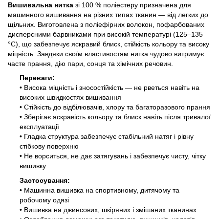
Вишивальна нитка
зі 100 % поліестеру призначена для
машинного вишивання на різних типах тканин — від легких до
щільних. Виготовлена з поліефірних волокон, пофарбованих
дисперсними барвниками при високій температурі (125–135
°
C
), що забезпечує яскравий блиск, стійкість кольору та високу
міцність. Завдяки своїм властивостям нитка чудово витримує
часте прання, дію пари, сонця та хімічних речовин.
Переваги:
• Висока міцність і зносостійкість — не рветься навіть на
високих швидкостях вишивання
• Стійкість до відбілювачів, хлору та багаторазового прання
• Зберігає яскравість кольору та блиск навіть після тривалої
експлуатації
• Гладка структура забезпечує стабільний натяг і рівну
стібкову поверхню
• Не ворситься, не дає затягувань і забезпечує чисту, чітку
вишивку
Застосування:
• Машинна вишивка на спортивному, дитячому та
робочому одязі
• Вишивка на джинсових, шкіряних і змішаних тканинах