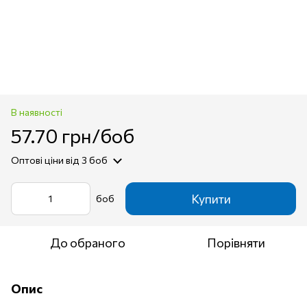
В наявності
57.70 грн/боб
Оптові ціни
від 3 боб
Купити
боб
До обраного
Порівняти
Опис