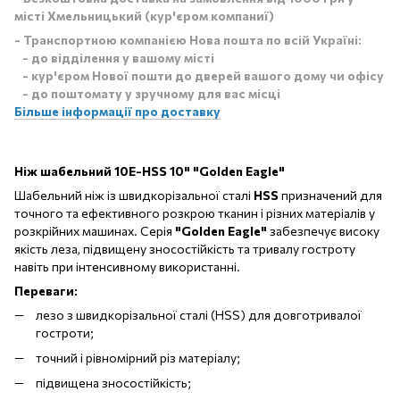
місті Хмельницький (кур'єром компаниї)
- Транспортною компанією Нова пошта по всій Україні:
- до відділення у вашому місті
- кур'єром Нової пошти до дверей вашого дому чи офісу
- до поштомату у зручному для вас місці
Більше інформації про доставку
Ніж шабельний 10E-HSS 10" "Golden Eagle"
Шабельний ніж із швидкорізальної сталі
HSS
призначений для
точного та ефективного розкрою тканин і різних матеріалів у
розкрійних машинах. Серія
"Golden Eagle"
забезпечує високу
якість леза, підвищену зносостійкість та тривалу гостроту
навіть при інтенсивному використанні.
Переваги:
лезо з швидкорізальної сталі (HSS) для довготривалої
гостроти;
точний і рівномірний різ матеріалу;
підвищена зносостійкість;