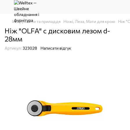
Інструменти та приладдя
Ножі, Леза, Мати для крою
Ніж "
Ніж "OLFA" с дисковим лезом d-
28мм
Артикул:
323028
Написати відгук