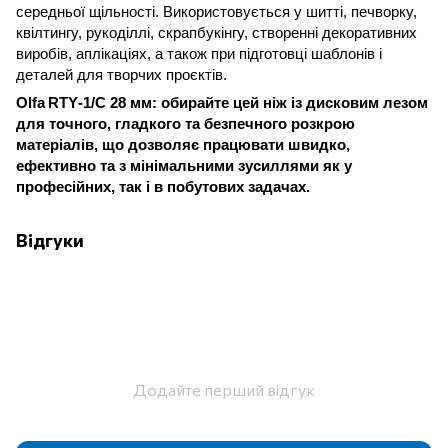
середньої щільності. Використовується у шитті, печворку,
квілтингу, рукоділлі, скрапбукінгу, створенні декоративних
виробів, аплікаціях, а також при підготовці шаблонів і
деталей для творчих проєктів.
Olfa
RTY
-1/
C
28 мм:
обирайте цей ніж із дисковим лезом
для точного, гладкого та безпечного розкрою
матеріалів, що дозволяє працювати швидко,
ефективно та з мінімальними зусиллями як у
професійних, так і в побутових задачах.
Відгуки
Додайте перший відгук