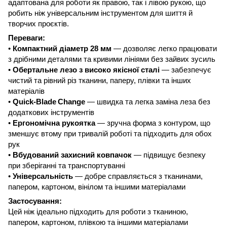
адаптована для роботи як правою, так і лівою рукою, що
робить ніж універсальним інструментом для шиття й
творчих проєктів.
Переваги:
•
Компактний діаметр 28 мм
— дозволяє легко працювати
з дрібними деталями та кривими лініями без зайвих зусиль
•
Обертальне лезо з високо якісної сталі
— забезпечує
чистий та рівний різ тканини, паперу, плівки та інших
матеріалів
•
Quick
-
Blade
Change
— швидка та легка заміна леза без
додаткових інструментів
•
Ергономічна рукоятка
— зручна форма з контуром, що
зменшує втому при тривалій роботі та підходить для обох
рук
•
Вбудований захисний ковпачок
— підвищує безпеку
при зберіганні та транспортуванні
•
Універсальність
— добре справляється з тканинами,
папером, картоном, вінілом та іншими матеріалами
Застосування:
Цей ніж ідеально підходить для роботи з тканиною,
папером, картоном, плівкою та іншими матеріалами