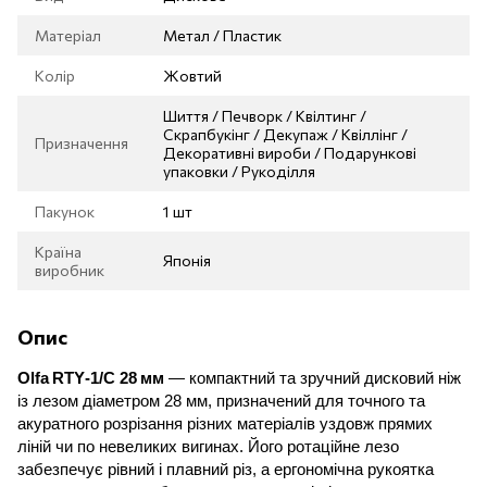
Матеріал
Метал / Пластик
Колір
Жовтий
Шиття / Печворк / Квілтинг /
Скрапбукінг / Декупаж / Квіллінг /
Призначення
Декоративні вироби / Подарункові
упаковки / Рукоділля
Пакунок
1 шт
Країна
Японія
виробник
Опис
Olfa
RTY
‑1/
C
28 мм
— компактний та зручний дисковий ніж
із лезом діаметром 28 мм, призначений для точного та
акуратного розрізання різних матеріалів уздовж прямих
ліній чи по невеликих вигинах. Його ротаційне лезо
забезпечує рівний і плавний різ, а ергономічна рукоятка