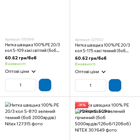
Артикул: 175999
Артикул: 127302
Нитка швацька 100% PE 20/3
Нитка швацька 100% PE 20/3
кол S-109 хакі світлий (боб
кол S-175 хакі темний (боб
2000ярдів) Nitex
2000ярдів) Nitex
60.62 грн/боб
60.62 грн/боб
В наявності
В наявності
Оптові ціни
Оптові ціни
−31%