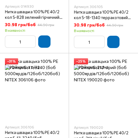
Артикул: 014930
Артикул: 306105
Нитка швацька 100% PE 40/2
Нитка швацька 100% PE 40/2
кол S-828 зелений гірчичний
кол S-18-1340 терракотовий
(боб
(боб
30.98 грн/боб
30.98 грн/боб
44.90 грн
44.90 грн
5000ярдів/12боб/120боб)
5000ярдів/12боб/120боб)
В наявності
В наявності
NITEX
NITEX
−31%
−25%
Артикул: 306106
Артикул: 190020
Нитка швацька 100% PE 40/2
Нитка швацька 100% PE 40/2