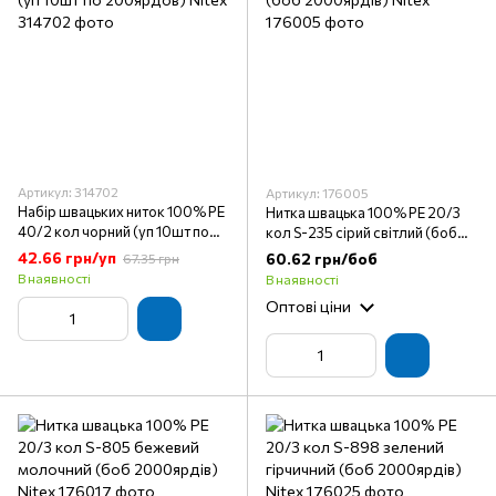
Артикул: 314702
Артикул: 176005
Набір швацьких ниток 100% PE
Нитка швацька 100% PE 20/3
40/2 кол чорний (уп 10шт по
кол S-235 сірий світлий (боб
200ярдов) Nitex
2000ярдів) Nitex
42.66 грн/уп
60.62 грн/боб
67.35 грн
В наявності
В наявності
Оптові ціни