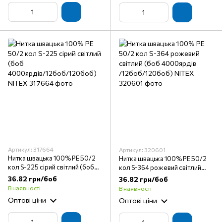
Артикул: 317664
Артикул: 320601
Нитка швацька 100% PE 50/2
Нитка швацька 100% PE 50/2
кол S-225 сірий світлий (боб
кол S-364 рожевий світлий
4000ярдів/12боб/120боб)
(боб 4000ярдів
36.82 грн/боб
36.82 грн/боб
NITEX
/12боб/120боб) NITEX
В наявності
В наявності
Оптові ціни
Оптові ціни