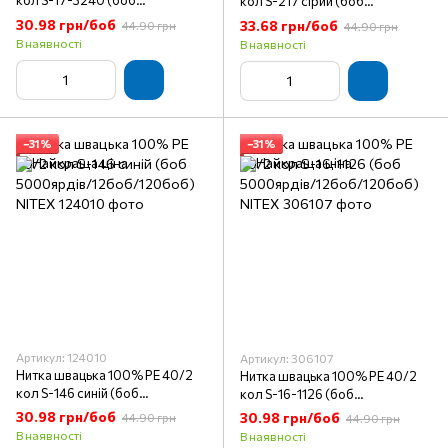
кол S-17-3240 (боб
кол S-217 сірий (боб
5000ярдів/12боб/120боб)
5000ярдів/12боб/120боб)
30.98 грн/боб
33.68 грн/боб
44.90 грн
44.90 грн
NITEX
NITEX
В наявності
В наявності
−31%
−31%
Артикул: 124010
Артикул: 306107
Нитка швацька 100% PE 40/2
Нитка швацька 100% PE 40/2
кол S-146 синій (боб
кол S-16-1126 (боб
5000ярдів/12боб/120боб)
5000ярдів/12боб/120боб)
30.98 грн/боб
30.98 грн/боб
44.90 грн
44.90 грн
NITEX
NITEX
В наявності
В наявності