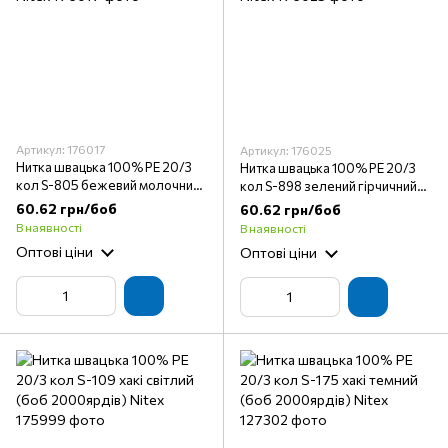
Артикул: 176017
Артикул: 176025
Нитка швацька 100% PE 20/3
Нитка швацька 100% PE 20/3
кол S-805 бежевий молочний
кол S-898 зелений гірчичний
(боб 2000ярдів) Nitex
(боб 2000ярдів) Nitex
60.62 грн/боб
60.62 грн/боб
В наявності
В наявності
Оптові ціни
Оптові ціни