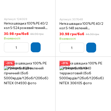
Артикул: 124069
Артикул: 307648
Нитка швацька 100% PE 40/2
Нитка швацька 100% PE 40/2
кол S-524 рожевий темний
кол S-148 зелений
(боб 5000ярдів) NITEX
смарагдовий (боб
30.98 грн/боб
30.98 грн/боб
44.90 грн
44.90 грн
5000ярдів/12боб/120боб)
В наявності
В наявності
NITEX
−31%
−31%