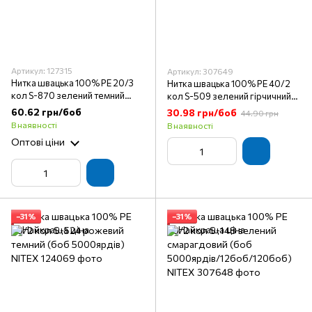
Артикул: 127315
Артикул: 307649
Нитка швацька 100% PE 20/3
Нитка швацька 100% PE 40/2
кол S-870 зелений темний
кол S-509 зелений гірчичний
(боб 2000ярдів) Nitex
(боб
60.62 грн/боб
30.98 грн/боб
44.90 грн
5000ярдів/12боб/120боб)
В наявності
В наявності
NITEX
Оптові ціни
−31%
−31%