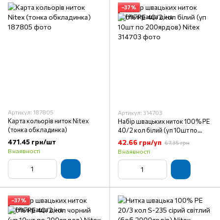
−37%
Артикул: 187805
Артикул: 314703
Карта кольорів ниток Nitex
Набір швацьких ниток 100% PE
(тонка обкладинка)
40/2 кол білий (уп 10шт по
200ярдов) Nitex
471.45 грн/шт
42.66 грн/уп
67.35 грн
В наявності
В наявності
−37%