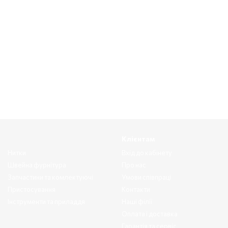
Клієнтам
Нитки
Вхід до кабінету
Швейна фурнітура
Про нас
Запчастини та комлектуючі
Умови співпраці
Пристосування
Контакти
Інструменти та приладдя
Наші філії
Оплата і доставка
Гарантія та сервіс