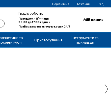
Порівняння
Бажання
Вхід
Графік роботи:
Понеділок - П'ятниця
Мій кошик
З 9:00 до 17:00 години
Прийом замовлень через кошик 24/7
апчастини та
Інструменти та
Пристосування
комлектуючі
приладдя