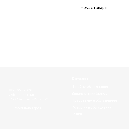
Немає товарів
Каталог
Швейне обладнання
© 2005—2026
Вишивальний бізнес
Офіційний сайт
ТОВ “Веллтекс-Україна”
Прасувальне обладнання
Розкрійне обладнання
Мобільна версія
Голки