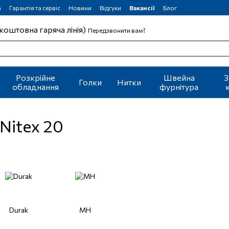
а
Гарантія та сервіс
Новини
Відгуки
Вакансії
Блог
коштовна гаряча лінія)
Передзвонити вам?
Розкрійне
Швейна
З
Голки
Нитки
обладнання
фурнітура
Nitex 20
Durak
MH