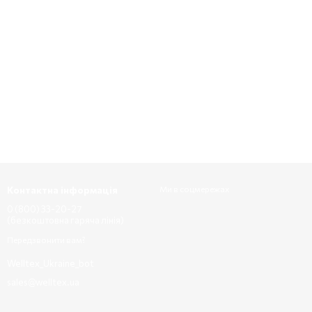
Контактна інформація
Ми в соцмережах
0 (800) 33-20-27
(безкоштовна гаряча лінія)
Передзвонити вам?
Welltex_Ukraine_bot
sales@welltex.ua