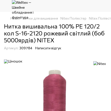
Нитки
Нитки для вишивання
Nitex Поліестер
Nitex Поліест
Нитка вишивальна 100% РЕ 120/2
кол S-16-2120 рожевий світлий (боб
5000ярдів) NITEX
Артикул:
309784
Написати відгук