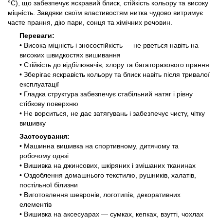
°
C
), що забезпечує яскравий блиск, стійкість кольору та високу
міцність. Завдяки своїм властивостям нитка чудово витримує
часте прання, дію пари, сонця та хімічних речовин.
Переваги:
• Висока міцність і зносостійкість — не рветься навіть на
високих швидкостях вишивання
• Стійкість до відбілювачів, хлору та багаторазового прання
• Зберігає яскравість кольору та блиск навіть після тривалої
експлуатації
• Гладка структура забезпечує стабільний натяг і рівну
стібкову поверхню
• Не ворситься, не дає затягувань і забезпечує чисту, чітку
вишивку
Застосування:
• Машинна вишивка на спортивному, дитячому та
робочому одязі
• Вишивка на джинсових, шкіряних і змішаних тканинах
• Оздоблення домашнього текстилю, рушників, халатів,
постільної білизни
• Виготовлення шевронів, логотипів, декоративних
елементів
• Вишивка на аксесуарах — сумках, кепках, взутті, чохлах