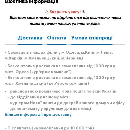
Важлива інформація
⚠️
Зверніть увагу!
⚠️
Відтінок може незначно відрізнятися від реального через
індивідуальні налаштування екрана.
Доставка
Оплата
Умови співпраці
- Самовивіз з наших філій у м.Одеса, м.Київ, м.Львів,
м.Харків, м.Хмельницький, м.Чернівці
- Безкоштовна доставка на замовлення від 1000 грн у
місті Одеса (кур'єром компаниї)
- Безкоштовна доставка на замовлення від 1000 грн у
місті Хмельницький (кур'єром компаниї)
- Транспортною компанією Нова пошта по всій Україні:
- до відділення у вашому місті
- кур'єром Нової пошти до дверей вашого дому чи офісу
- до поштомату у зручному для вас місці
Більше інформації про доставку
- Післяплата (на замовлення до 10 000 грн)