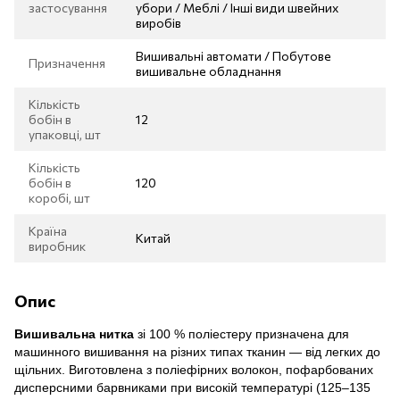
застосування
убори / Меблі / Інші види швейних
виробів
Вишивальні автомати / Побутове
Призначення
вишивальне обладнання
Кількість
бобін в
12
упаковці, шт
Кількість
бобін в
120
коробі, шт
Країна
Китай
виробник
Опис
Вишивальна нитка
зі 100 % поліестеру призначена для
машинного вишивання на різних типах тканин — від легких до
щільних. Виготовлена з поліефірних волокон, пофарбованих
дисперсними барвниками при високій температурі (125–135