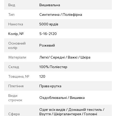
Вид
Вишивальна
Тип
Синтетична / Поліефірна
Намотка
5000 ярдів
Колір, №
S-16-2120
Основний
Рожевий
колір
Матеріали
Легкі/ Середні / Важкі / Шкіра
Склад
100% Поліестер
Товщина, №
120
Плетіння
Права крутка
Види
Оздоблювальні / Вишивка
строчок
Одяг всіх видів / Домашній текстиль /
Сфера
Взуття / Шкіргалантерея / Головні