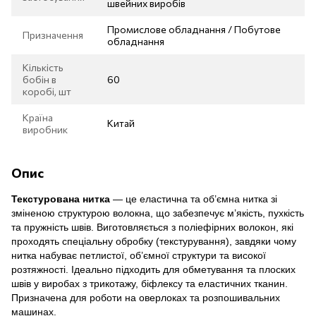
швейних виробів
Промислове обладнання / Побутове
Призначення
обладнання
Кількість
бобін в
60
коробі, шт
Країна
Китай
виробник
Опис
Текстурована нитка
— це еластична та об’ємна нитка зі
зміненою структурою волокна, що забезпечує м’якість, пухкість
та пружність швів. Виготовляється з поліефірних волокон, які
проходять спеціальну обробку (текстурування), завдяки чому
нитка набуває петлистої, об’ємної структури та високої
розтяжності. Ідеально підходить для обметування та плоских
швів у виробах з трикотажу, біфлексу та еластичних тканин.
Призначена для роботи на оверлоках та розпошивальних
машинах.