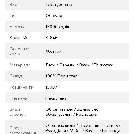
Вид
Текстурована
Тип
Об'ємна
Намотка
15000 ярдів
Колір, №
S-846
Основний
Жовтий
колір
Матеріали
Легкі / Середні / Важкі / Трикотаж
Склад
100% Поліестер
Товщина, №
150D/1
Плетіння
Некручена
Види
Обметувальні / Зшивально-
строчок
обметувальні / Розпошивні
Одяг всіх видів / Домашній текстиль /
Сфера
Рукоділля / Меблі / Взуття / Інші види
застосування