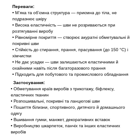
Переваги:
• М’яка та об’ємна структура — приємна до тіла, не
подразнює шкіру
• Висока еластичність — шви не розриваються при
розтягуванні виробу
• Рівномірне покриття — створює акуратні обметувальні й
покривні шви
• Стійкість до стирання, прання, прасування (до 150 °
C
) і
хімчистки
• Не дає усадки — шви залишаються еластичними й
охайними навіть після багаторазового прання
• Підходить для побутового та промислового обладнання
Застосування:
• Обметування країв виробів з трикотажу, біфлексу,
еластичних тканин
• Розпошивальні, покривні та ланцюгові шви
• Пошиття білизни, спортивного, дитячого й домашнього
одягу
• Вшивання гумки, манжет, декоративних вставок
• Виробництво шкарпеток, панчіх та інших еластичних
виробів