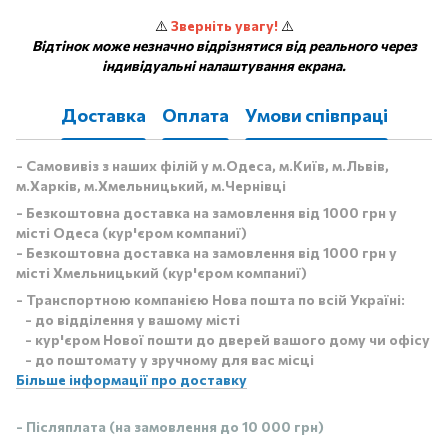
⚠️
Зверніть увагу!
⚠️
Відтінок може незначно відрізнятися від реального через
індивідуальні налаштування екрана.
Доставка
Оплата
Умови співпраці
- Самовивіз з наших філій у м.Одеса, м.Київ, м.Львів,
м.Харків, м.Хмельницький, м.Чернівці
- Безкоштовна доставка на замовлення від 1000 грн у
місті Одеса (кур'єром компаниї)
- Безкоштовна доставка на замовлення від 1000 грн у
місті Хмельницький (кур'єром компаниї)
- Транспортною компанією Нова пошта по всій Україні:
- до відділення у вашому місті
- кур'єром Нової пошти до дверей вашого дому чи офісу
- до поштомату у зручному для вас місці
Більше інформації про доставку
- Післяплата (на замовлення до 10 000 грн)