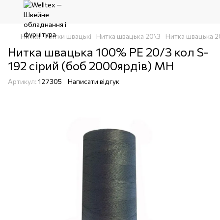
Нитки
Нитки швацькі
Нитка швацька 20\3
Нитка швацька 
Нитка швацька 100% PE 20/3 кол S-
192 сірий (боб 2000ярдів) MH
Артикул:
127305
Написати відгук