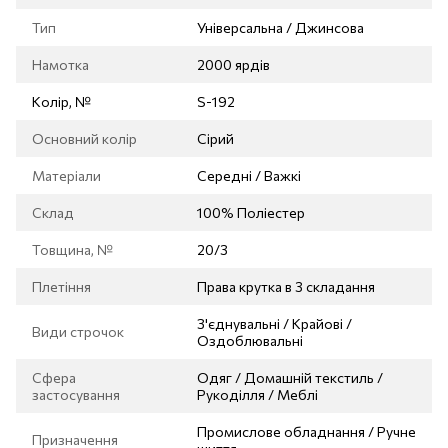
Тип
Універсальна / Джинсова
Намотка
2000 ярдів
Колір, №
S-192
Основний колір
Сірий
Матеріали
Середні / Важкі
Склад
100% Поліестер
Товщина, №
20/3
Плетіння
Права крутка в 3 складання
З'єднувальні / Крайові /
Види строчок
Оздоблювальні
Сфера
Одяг / Домашній текстиль /
застосування
Рукоділля / Меблі
Промислове обладнання / Ручне
Призначення