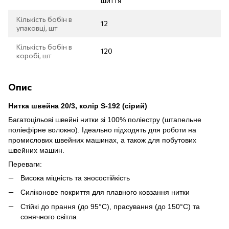
шиття
Кількість бобін в
12
упаковці, шт
Кількість бобін в
120
коробі, шт
Опис
Нитка швейна 20/3, колір S-192 (сірий)
Багатоцільові швейні нитки зі 100% поліестру (штапельне
поліефірне волокно). Ідеально підходять для роботи на
промислових швейних машинах, а також для побутових
швейних машин.
Переваги:
Висока міцність та зносостійкість
Силіконове покриття для плавного ковзання нитки
Стійкі до прання (до 95°C), прасування (до 150°C) та
сонячного світла