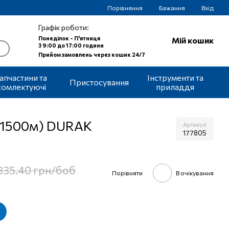
Порівняння
Бажання
Вхід
Графік роботи:
Понеділок - П'ятниця
Мій кошик
З 9:00 до 17:00 години
Прийом замовлень через кошик 24/7
апчастини та
Інструменти та
Пристосування
комлектуючі
приладдя
б 1500м) DURAK
Артикул
177805
335.40 грн/боб
Порівняти
В очікування