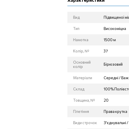
Вид
Підвищеної мі
Тип
Високоміцна
Намотка
1500 м
Колір, №
37
Основний
Бірюзовий
колір
Матеріали
Середні / Важ
Склад
100% Поліест
Товщина, №
20
Плетіння
Права крутка
Види строчок
З'єднувальні 