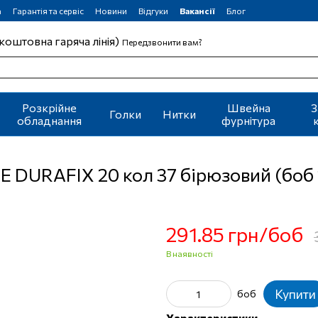
а
Гарантія та сервіс
Новини
Відгуки
Вакансії
Блог
коштовна гаряча лінія)
Передзвонити вам?
Розкрійне
Швейна
З
Голки
Нитки
обладнання
фурнітура
РЕ DURAFIX 20 кол 37 бірюзовий (бо
291.85 грн/боб
В наявності
Купити
боб
Характеристики