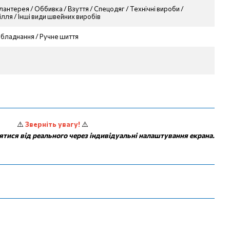
антерея / Оббивка / Взуття / Спецодяг / Технічні вироби /
ілля / Інші види швейних виробів
бладнання / Ручне шиття
⚠️
Зверніть увагу!
⚠️
ятися від реального через індивідуальні налаштування екрана.