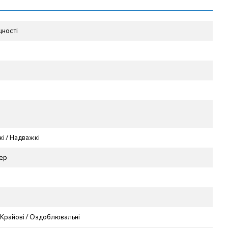
цності
кі / Надважкі
ер
/ Крайові / Оздоблювальні