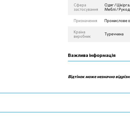
Сфера
Одяг / Шкіргал
застосування
Меблі / Рукод
Призначення
Промислове о
Країна
Туреччина
виробник
Важлива інформація
Відтінок може незначно відрізн