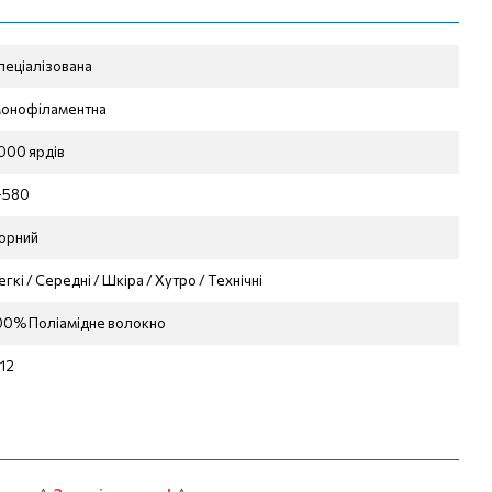
пеціалізована
онофіламентна
000 ярдів
-580
орний
егкі / Середні / Шкіра / Хутро / Технічні
00% Поліамідне волокно
,12