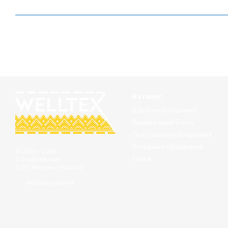
Каталог
Швейне обладнання
Вишивальний бізнес
Прасувальне обладнання
Розкрійне обладнання
© 2005—2026
Голки
Офіційний сайт
ТОВ “Веллтекс-Україна”
Мобільна версія