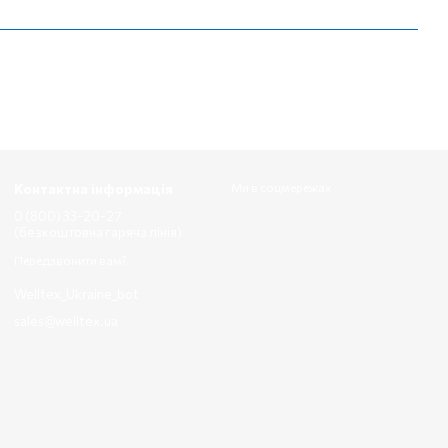
Контактна інформація
Ми в соцмережах
0 (800) 33-20-27
(безкоштовна гаряча лінія)
Передзвонити вам?
Welltex_Ukraine_bot
sales@welltex.ua