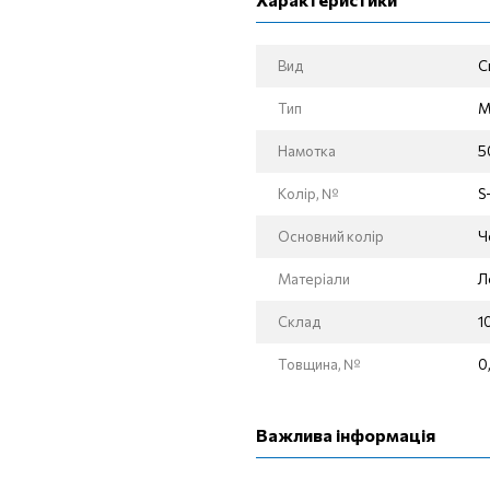
Вид
С
Тип
М
Намотка
5
Колір, №
S
Основний колір
Ч
Матеріали
Л
Склад
1
Товщина, №
0
Важлива інформація