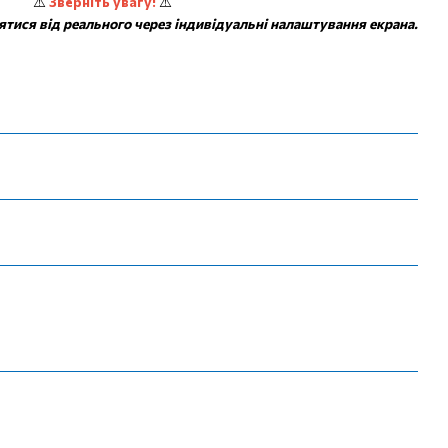
⚠️
Зверніть увагу!
⚠️
ятися від реального через індивідуальні налаштування екрана.