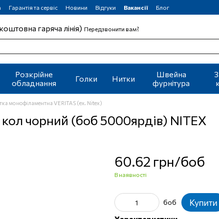
а
Гарантія та сервіс
Новини
Відгуки
Вакансії
Блог
коштовна гаряча лінія)
Передзвонити вам?
Розкрійне
Швейна
З
Голки
Нитки
обладнання
фурнітура
тка монофіламентна VERITAS (ex. Nitex)
 кол чорний (боб 5000ярдів) NITEX
60.62 грн/боб
В наявності
Купити
боб
Характеристики