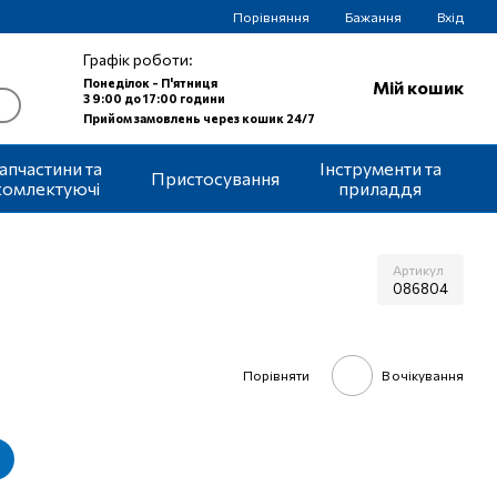
Порівняння
Бажання
Вхід
Графік роботи:
Понеділок - П'ятниця
Мій кошик
З 9:00 до 17:00 години
Прийом замовлень через кошик 24/7
апчастини та
Інструменти та
Пристосування
комлектуючі
приладдя
Артикул
086804
Порівняти
В очікування