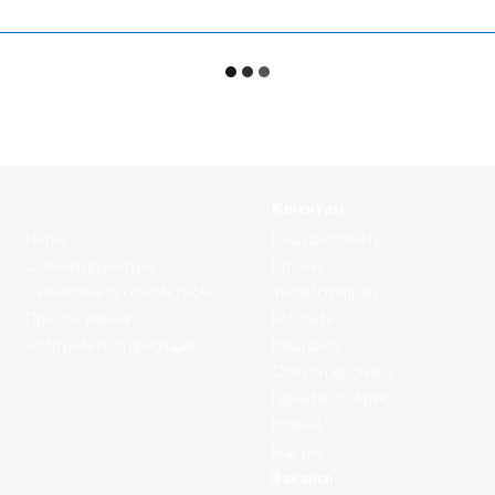
Клієнтам
Нитки
Вхід до кабінету
Швейна фурнітура
Про нас
Запчастини та комлектуючі
Умови співпраці
Пристосування
Контакти
Інструменти та приладдя
Наші філії
Оплата і доставка
Гарантія та сервіс
Новини
Відгуки
Вакансії