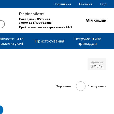
Порівняння
Бажання
Вхід
Графік роботи:
Понеділок - П'ятниця
Мій кошик
З 9:00 до 17:00 години
Прийом замовлень через кошик 24/7
апчастини та
Інструменти та
Пристосування
комлектуючі
приладдя
Артикул
271842
Порівняти
В очікування