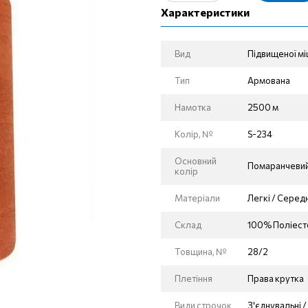
Характеристики
Вид
Підвищеної мі
Тип
Армована
Намотка
2500 м
Колір, №
S-234
Основний
Помаранчеви
колір
Матеріали
Легкі / Середн
Склад
100% Поліест
Товщина, №
28/2
Плетіння
Права крутка
Види строчок
З'єднувальні 