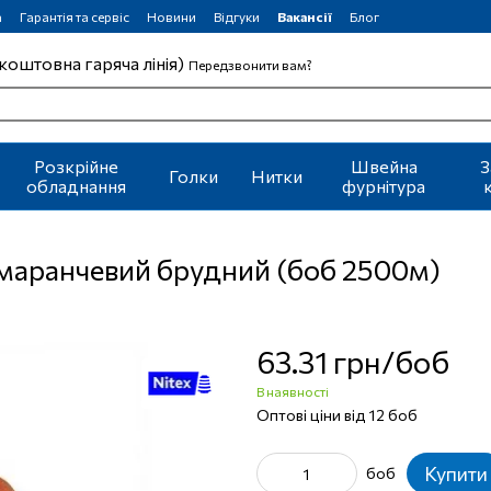
а
Гарантія та сервіс
Новини
Відгуки
Вакансії
Блог
коштовна гаряча лінія)
Передзвонити вам?
Розкрійне
Швейна
З
Голки
Нитки
обладнання
фурнітура
омаранчевий брудний (боб 2500м)
63.31 грн/боб
В наявності
Оптові ціни від 12 боб
Купити
боб