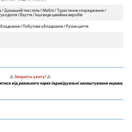
ів / Домашній текстиль / Меблі / Туристичне спорядження /
укоділля / Взуття / Інші види швейних виробів
бладнання / Побутове обладнання / Ручне шиття
⚠️
Зверніть увагу!
⚠️
ятися від реального через індивідуальні налаштування екрана.