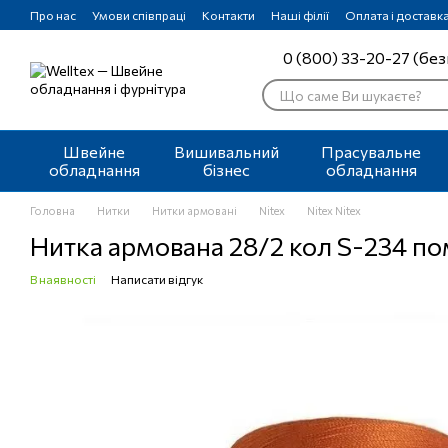
Перейти до основного контенту
Про нас
Умови співпраці
Контакти
Наші філії
Оплата і доставк
0 (800) 33-20-27 (без
Швейне
Вишивальний
Прасувальне
обладнання
бізнес
обладнання
Головна
Нитки
Нитки армовані
Nitex
Nitex Nitex
Нитка армована 28/2 кол S-234 п
В наявності
Написати відгук