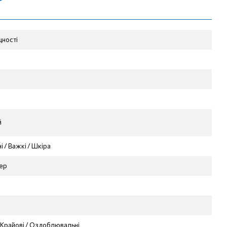
цності
й
і / Важкі / Шкіра
ер
/ Крайові / Оздоблювальні