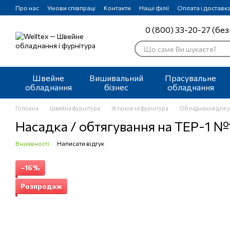
Перейти до основного контенту
Про нас
Умови співпраці
Контакти
Наші філії
Оплата і доставк
0 (800) 33-20-27 (без
Швейне
Вишивальний
Прасувальне
обладнання
бізнес
обладнання
Головна
Швейна фурнітура
Установча фурнітура
Обладнання для у
Насадка / обтягування на TEP-1 №
В наявності
Написати відгук
−16%
Розпродаж