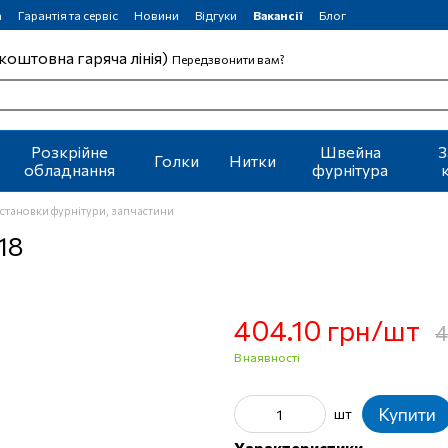
а
Гарантія та сервіс
Новини
Відгуки
Вакансії
Блог
коштовна гаряча лінія)
Передзвонити вам?
Розкрійне
Швейна
З
Голки
Нитки
обладнання
фурнітура
становки фурнітури, запчастини
18
404.10 грн/шт
4
В наявності
Купити
шт
Характеристики