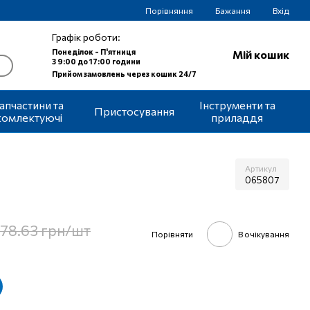
Порівняння
Бажання
Вхід
Графік роботи:
Понеділок - П'ятниця
Мій кошик
З 9:00 до 17:00 години
Прийом замовлень через кошик 24/7
апчастини та
Інструменти та
Пристосування
комлектуючі
приладдя
Артикул
065807
78.63 грн/шт
Порівняти
В очікування