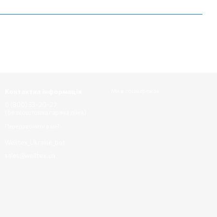
Контактна інформація
Ми в соцмережах
0 (800) 33-20-27
(безкоштовна гаряча лінія)
Передзвонити вам?
Welltex_Ukraine_bot
sales@welltex.ua