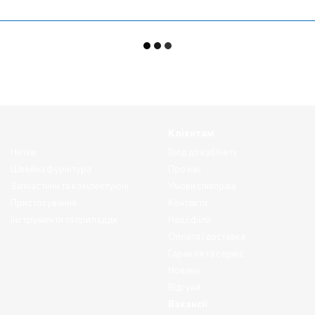
Клієнтам
Нитки
Вхід до кабінету
Швейна фурнітура
Про нас
Запчастини та комлектуючі
Умови співпраці
Пристосування
Контакти
Інструменти та приладдя
Наші філії
Оплата і доставка
Гарантія та сервіс
Новини
Відгуки
Вакансії