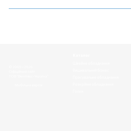
Каталог
Швейне обладнання
© 2005—2026
Вишивальний бізнес
Офіційний сайт
ТОВ “Веллтекс-Україна”
Прасувальне обладнання
Розкрійне обладнання
Мобільна версія
Голки