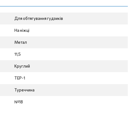
Для обтягування гудзиків
На ніжці
Метал
11,5
Круглий
ТЕР-1
Туреччина
№18