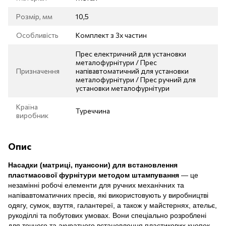
Розмір, мм
10,5
Особливість
Комплект з 3х частин
Прес електричний для установки
металофурнітури / Прес
Призначення
напівавтоматичний для установки
металофурнітури / Прес ручний для
установки металофурнітури
Країна
Туреччина
виробник
Опис
Насадки (матриці, пуансони) для встановлення
пластмасової фурнітури методом штампування
— це
незамінні робочі елементи для ручних механічних та
напівавтоматичних пресів, які використовують у виробництві
одягу, сумок, взуття, галантереї, а також у майстернях, ательє,
рукоділлі та побутових умовах. Вони спеціально розроблені
для точного та акуратного встановлення пластикових кнопок