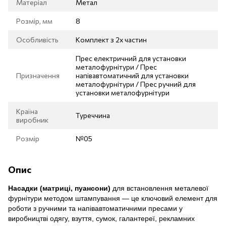
Матеріал
Метал
Розмір, мм
8
Особливість
Комплект з 2х частин
Прес електричний для установки
металофурнітури / Прес
Призначення
напівавтоматичний для установки
металофурнітури / Прес ручний для
установки металофурнітури
Країна
Туреччина
виробник
Розмір
№05
Опис
Насадки (матриці, пуансони)
для встановлення металевої
фурнітури методом штампування
— це ключовий елемент для
роботи з ручними та напівавтоматичними пресами у
виробництві одягу, взуття, сумок, галантереї, рекламних