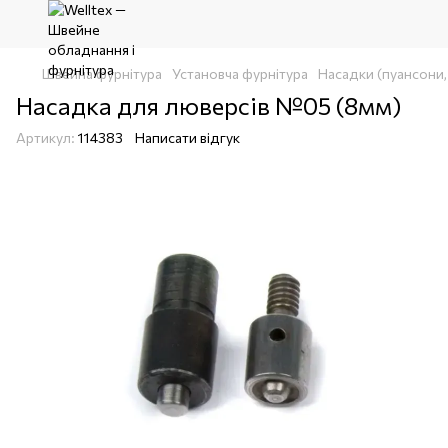
Швейна фурнітура
Установча фурнітура
Насадки (пуансони,
Насадка для люверсів №05 (8мм)
Артикул:
114383
Написати відгук