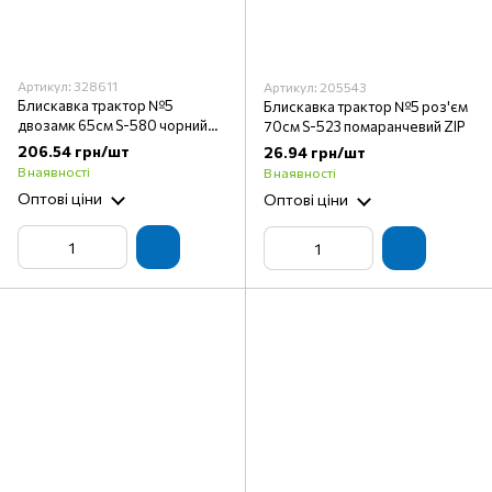
Артикул: 328611
Артикул: 205543
Блискавка трактор №5
Блискавка трактор №5 роз'єм
двозамк 65см S-580 чорний
70см S-523 помаранчевий ZIP
YKK
206.54 грн/шт
26.94 грн/шт
В наявності
В наявності
Оптові ціни
Оптові ціни