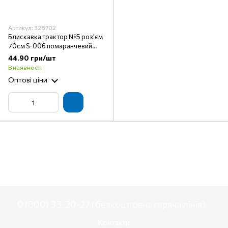
Артикул: 328702
Блискавка трактор №5 роз'єм
70см S-006 помаранчевий
КТМ
44.90 грн/шт
В наявності
Оптові ціни
0 (800) 33-20-27 (безкоштовна гаряча лінія)
Контакти