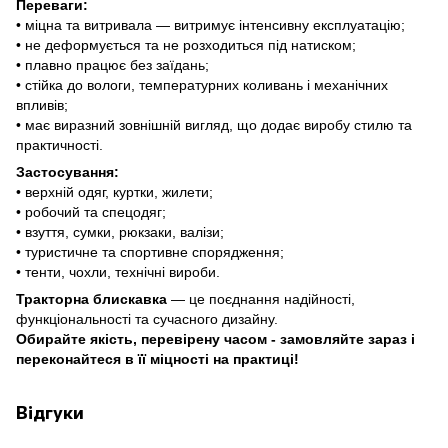
Переваги:
• міцна та витривала — витримує інтенсивну експлуатацію;
• не деформується та не розходиться під натиском;
• плавно працює без заїдань;
• стійка до вологи, температурних коливань і механічних
впливів;
• має виразний зовнішній вигляд, що додає виробу стилю та
практичності.
Застосування:
• верхній одяг, куртки, жилети;
• робочий та спецодяг;
• взуття, сумки, рюкзаки, валізи;
• туристичне та спортивне спорядження;
• тенти, чохли, технічні вироби.
Тракторна блискавка
— це поєднання надійності,
функціональності та сучасного дизайну.
Обирайте якість, перевірену часом -
замовляйте зараз і
переконайтеся в її міцності на практиці!
Відгуки