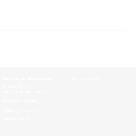
Контактна інформація
Ми в соцмережах
0 (800) 33-20-27
(безкоштовна гаряча лінія)
Передзвонити вам?
Welltex_Ukraine_bot
sales@welltex.ua