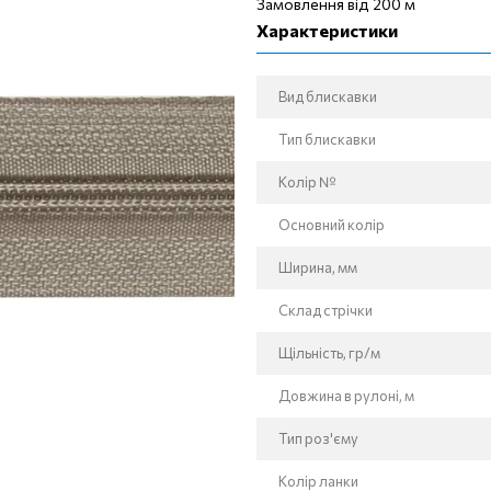
Замовлення від 200 м
Характеристики
Вид блискавки
Тип блискавки
Колір №
Основний колір
Ширина, мм
Склад стрічки
Щільність, гр/м
Довжина в рулоні, м
Тип роз'єму
Колір ланки