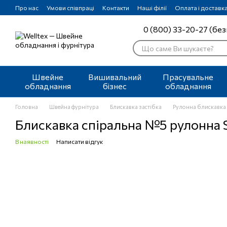
Перейти до основного контенту
Про нас
Умови співпраці
Контакти
Наші філії
Оплата і доставк
0 (800) 33-20-27 (без
Швейне
Вишивальний
Прасувальне
обладнання
бізнес
обладнання
Головна
Швейна фурнітура
Блискавка застібка
Рулонна блискавка 
Блискавка спіральна №5 рулонна S
В наявності
Написати відгук