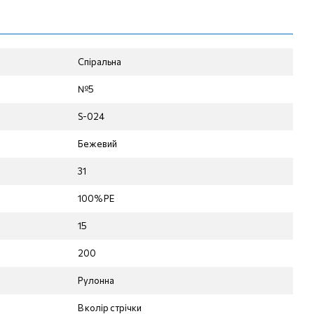
Спіральна
№5
S-024
Бежевий
31
100% PE
15
200
Рулонна
В колір стрічки