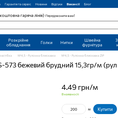
а
Гарантія та сервіс
Новини
Відгуки
Вакансії
Блог
коштовна гаряча лінія)
Передзвонити вам?
Розкрійне
Швейна
З
Голки
Нитки
обладнання
фурнітура
застібка
№4,5 - Рулонна блискавка
№4,5 - Рулонна блискавка ZIP
-573 бежевий брудний 15,3гр/м (рул
4.49 грн/м
В наявності
Купити
м