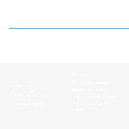
Каталог
Швейне обладнання
© 2005—2026
Вишивальний бізнес
Офіційний сайт
ТОВ “Веллтекс-Україна”
Прасувальне обладнання
Розкрійне обладнання
Мобільна версія
Голки