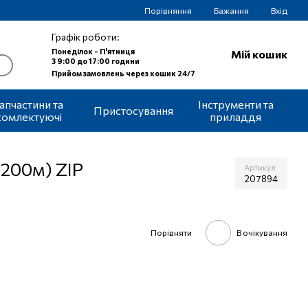
Порівняння
Бажання
Вхід
Графік роботи:
Понеділок - П'ятниця
Мій кошик
З 9:00 до 17:00 години
Прийом замовлень через кошик 24/7
апчастини та
Інструменти та
Пристосування
комлектуючі
приладдя
 200м) ZIP
Артикул
207894
Порівняти
В очікування