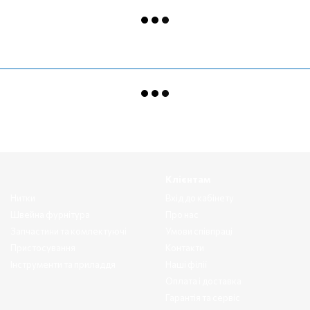
Клієнтам
Нитки
Вхід до кабінету
Швейна фурнітура
Про нас
Запчастини та комлектуючі
Умови співпраці
Пристосування
Контакти
Інструменти та приладдя
Наші філії
Оплата і доставка
Гарантія та сервіс