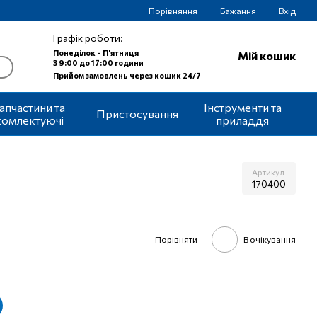
Порівняння
Бажання
Вхід
Графік роботи:
Понеділок - П'ятниця
Мій кошик
З 9:00 до 17:00 години
Прийом замовлень через кошик 24/7
апчастини та
Інструменти та
Пристосування
комлектуючі
приладдя
Артикул
170400
Порівняти
В очікування