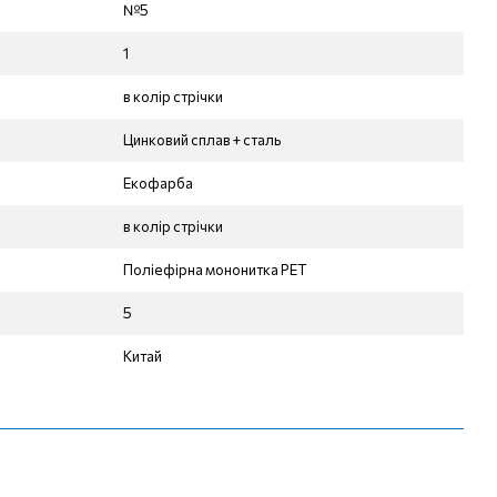
№5
1
в колір стрічки
Цинковий сплав + сталь
Екофарба
в колір стрічки
Поліефірна мононитка РЕТ
5
Китай