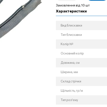
Замовлення від 10 шт
Характеристики
Вид блискавки
Тип блискавки
Колір №
Основний колір
Довжина, см
Ширина, мм
Склад стрічки
Щільність, гр/м
Тип роз'єму