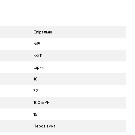
Спіральна
№5
S-311
Сірий
16
32
100% PE
15
Нероз'ємна