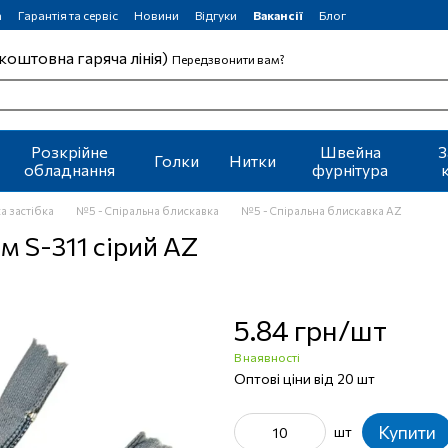
а
Гарантія та сервіс
Новини
Відгуки
Вакансії
Блог
коштовна гаряча лінія)
Передзвонити вам?
Розкрійне
Швейна
З
Голки
Нитки
обладнання
фурнітура
а застібка
№5 - Спіральна блискавка
№5 - Спіральна блискавка AZ
м S-311 сірий AZ
5.84 грн/шт
В наявності
Оптові ціни від 20 шт
Купити
шт