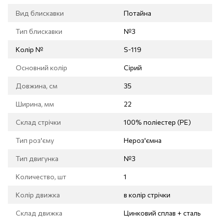
Вид блискавки
Потайна
Тип блискавки
№3
Колір №
S-119
Основний колір
Сірий
Довжина, см
35
Ширина, мм
22
Склад стрічки
100% поліестер (PE)
Тип роз'єму
Нероз'ємна
Тип двигунка
№3
Количество, шт
1
Колір движка
в колір стрічки
Склад движка
Цинковий сплав + сталь