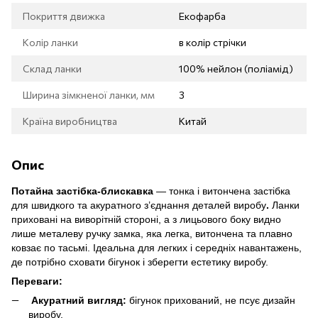
Покриття движка
Екофарба
Колір ланки
в колір стрічки
Склад ланки
100% нейлон (поліамід)
Ширина зімкненої ланки, мм
3
Країна виробництва
Китай
Опис
Потайна застібка-блискавка
— тонка і витончена застібка
для
швидкого та акуратного з’єднання деталей виробу
.
Ланки
приховані на виворітній стороні, а з лицьового боку видно
лише
металеву ручку замка
, яка легка, витончена та плавно
ковзає по тасьмі. Ідеальна для легких і середніх навантажень,
де потрібно сховати бігунок і зберегти естетику виробу.
Переваги:
Акуратний вигляд:
бігунок прихований, не псує дизайн
виробу.