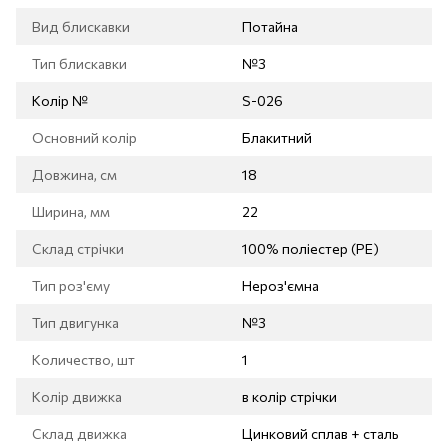
Вид блискавки
Потайна
Тип блискавки
№3
Колір №
S-026
Основний колір
Блакитний
Довжина, см
18
Ширина, мм
22
Склад стрічки
100% поліестер (PE)
Тип роз'єму
Нероз'ємна
Тип двигунка
№3
Количество, шт
1
Колір движка
в колір стрічки
Склад движка
Цинковий сплав + сталь