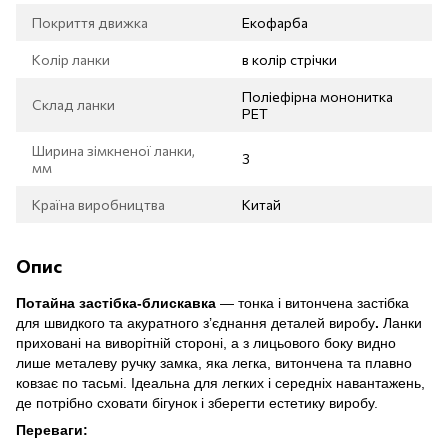
Покриття движка
Екофарба
Колір ланки
в колір стрічки
Поліефірна мононитка
Склад ланки
РЕТ
Ширина зімкненої ланки,
3
мм
Країна виробництва
Китай
Опис
Потайна застібка-блискавка
— тонка і витончена застібка
для
швидкого та акуратного з’єднання деталей виробу
.
Ланки
приховані на виворітній стороні, а з лицьового боку видно
лише
металеву ручку замка
, яка легка, витончена та плавно
ковзає по тасьмі. Ідеальна для легких і середніх навантажень,
де потрібно сховати бігунок і зберегти естетику виробу.
Переваги: