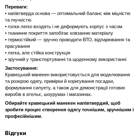
Переваги:
• напівтверда основа — оптимальний баланс між міцністю
та гнучкістю
• голки легко входять і не деформують корпус з часом
• тканинне покриття запобігає ковзанню матеріалу
• термостійкий — зручно проводити ВТО, відпарювання та
прасування
• легка, але стійка конструкція
• зручний у транспортуванні та щоденному використанні
Застосування:
Кравецький манекен використовується для моделювання
та розкрою одягу, примірки й коригування посадки,
формування силуету, а також для демонстрації готових
виробів в ательє, шоурумах і магазинах.
Обирайте кравецький манекен напівтвердий, щоб
зробити процес створення одягу точнішим, зручнішим і
професійнішим.
Відгуки