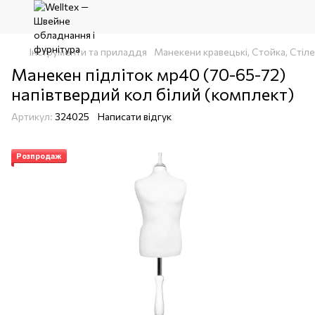
Інструменти та приладдя
Манекени кравецькі, Стойка, Стіл
Манекен підліток мр40 (70-65-72)
напівтвердий кол білий (комплект)
Артикул:
324025
Написати відгук
Розпродаж