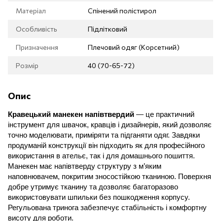
Матеріал
Спінений полістирол
Особливість
Підлітковий
Призначення
Плечовий одяг (Корсетний)
Розмір
40 (70-65-72)
Опис
Кравецький манекен напівтвердий
— це практичний
інструмент для швачок, кравців і дизайнерів, який дозволяє
точно моделювати, приміряти та підганяти одяг. Завдяки
продуманій конструкції він підходить як для професійного
використання в ательє, так і для домашнього пошиття.
Манекен має напівтверду структуру з м’яким
наповнювачем, покритим зносостійкою тканиною. Поверхня
добре утримує тканину та дозволяє багаторазово
використовувати шпильки без пошкодження корпусу.
Регульована тринога забезпечує стабільність і комфортну
висоту для роботи.