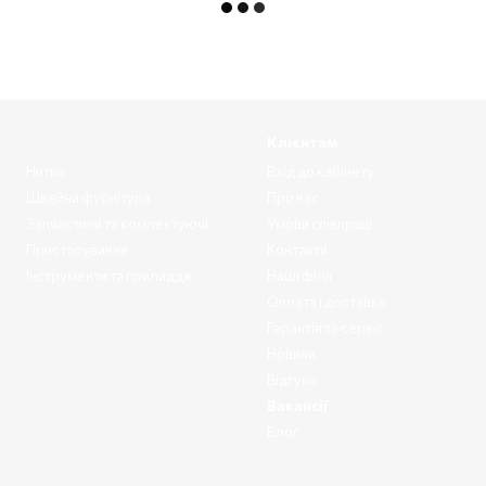
Клієнтам
Нитки
Вхід до кабінету
Швейна фурнітура
Про нас
Запчастини та комлектуючі
Умови співпраці
Пристосування
Контакти
Інструменти та приладдя
Наші філії
Оплата і доставка
Гарантія та сервіс
Новини
Відгуки
Вакансії
Блог