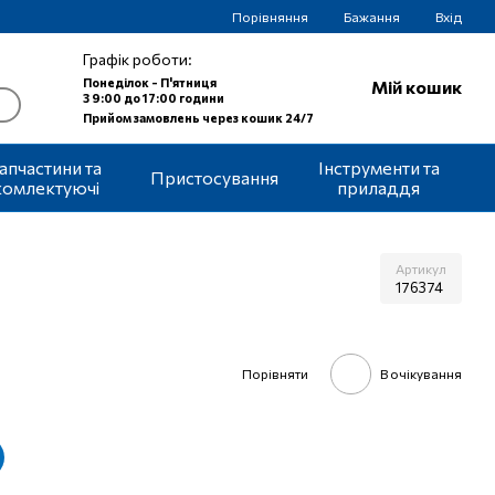
Порівняння
Бажання
Вхід
Графік роботи:
Понеділок - П'ятниця
Мій кошик
З 9:00 до 17:00 години
Прийом замовлень через кошик 24/7
апчастини та
Інструменти та
Пристосування
комлектуючі
приладдя
Артикул
176374
Порівняти
В очікування