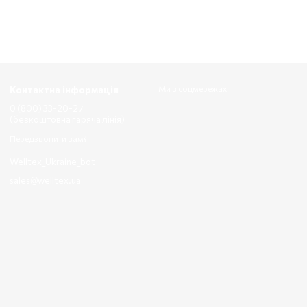
Контактна інформація
Ми в соцмережах
0 (800) 33-20-27
(безкоштовна гаряча лінія)
Передзвонити вам?
Welltex_Ukraine_bot
sales@welltex.ua