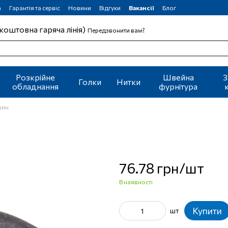
а
Гарантія та сервіс
Новини
Відгуки
Вакансії
Блог
коштовна гаряча лінія)
Передзвонити вам?
Розкрійне
Швейна
З
Голки
Нитки
обладнання
фурнітура
шин
76.78 грн/шт
В наявності
Купити
шт