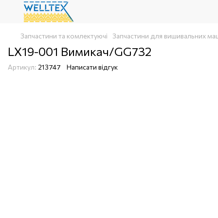
Запчастини та комлектуючі
Запчастини для вишивальних ма
LX19-001 Вимикач/GG732
Артикул:
213747
Написати відгук