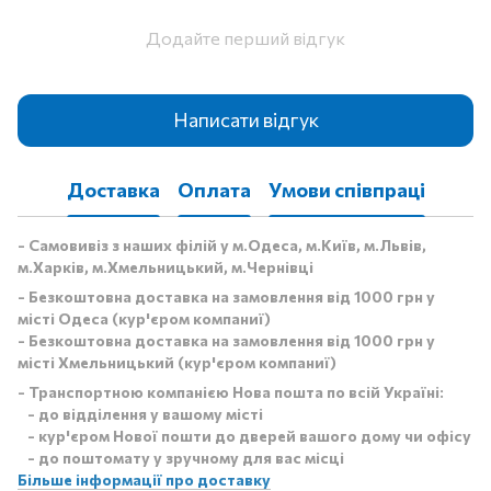
Додайте перший відгук
Написати відгук
Доставка
Оплата
Умови співпраці
- Самовивіз з наших філій у м.Одеса, м.Київ, м.Львів,
м.Харків, м.Хмельницький, м.Чернівці
- Безкоштовна доставка на замовлення від 1000 грн у
місті Одеса (кур'єром компаниї)
- Безкоштовна доставка на замовлення від 1000 грн у
місті Хмельницький (кур'єром компаниї)
- Транспортною компанією Нова пошта по всій Україні:
- до відділення у вашому місті
- кур'єром Нової пошти до дверей вашого дому чи офісу
- до поштомату у зручному для вас місці
Більше інформації про доставку