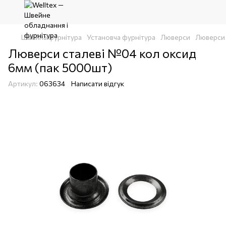
Швейна фурнітура
Установча фурнітура
Люверси
Люверси 
Люверси сталеві №04 кол оксид
6мм (пак 5000шт)
Артикул:
063634
Написати відгук