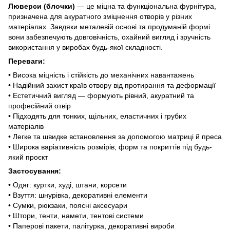
Люверси (блочки)
— це міцна та функціональна фурнітура,
призначена для акуратного зміцнення отворів у різних
матеріалах. Завдяки металевій основі та продуманій формі
вони забезпечують довговічність, охайний вигляд і зручність
використання у виробах будь-якої складності.
Переваги:
• Висока міцність і стійкість до механічних навантажень
• Надійний захист країв отвору від протирання та деформації
• Естетичний вигляд — формують рівний, акуратний та
професійний отвір
• Підходять для тонких, щільних, еластичних і грубих
матеріалів
• Легке та швидке встановлення за допомогою матриці й преса
• Широка варіативність розмірів, форм та покриттів під будь-
який проєкт
Застосування:
• Одяг: куртки, худі, штани, корсети
• Взуття: шнурівка, декоративні елементи
• Сумки, рюкзаки, поясні аксесуари
• Штори, тенти, намети, тентові системи
• Паперові пакети, палітурка, декоративні вироби