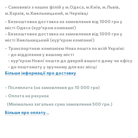
- Самовивіз з наших філій у м.Одеса, м.Київ, м.Львів,
м.Харків, м.Хмельницький, м.Чернівці
- Безкоштовна доставка на замовлення від 1000 грн у
місті Одеса (кур'єром компаниї)
- Безкоштовна доставка на замовлення від 1000 грн у
місті Хмельницький (кур'єром компаниї)
- Транспортною компанією Нова пошта по всій Україні:
- до відділення у вашому місті
- кур'єром Нової пошти до дверей вашого дому чи офісу
- до поштомату у зручному для вас місці
Більше інформації про доставку
- Післяплата (на замовлення до 10 000 грн)
- Оплата на рахунок
(Мінімальна загальна сума замовлення 500 грн.)
Більше про оплату...