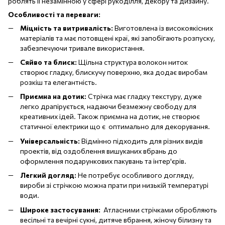
роблять її незамінною у сфері рукоділля, декору та дизайну.
Особливості та переваги:
Міцність та витривалість:
Виготовлена із високоякісних
матеріалів та має потовщені краї, які запобігають розпуску,
забезпечуючи тривале використання.
Сяйво та блиск:
Щільна структура волокон ниток
створює гладку, блискучу поверхню, яка додає виробам
розкіш та елегантність.
Приємн
а на дотик:
Стрічка має гладку текстуру, дуже
легко драпірується, надаючи безмежну свободу для
креативних ідей. Також приємна на дотик, не створює
статичної електрики що є оптимально для декорування.
Універсальність:
Відмінно підходить для різних видів
проектів, від оздоблення вишуканих вбрань до
оформлення подарункових пакувань та інтер'єрів.
Легкий догляд:
Не потребує особливого догляду,
вироби зі стрічкою можна прати при низькій температурі
води.
Широке
застосування:
Атласними стрічками обробляють
весільні та вечірні сукні, дитяче вбрання, жіночу білизну та