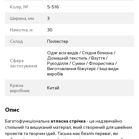
Колір, №
S-516
Ширина, мм
3
Намотка, м
30
Склад
Поліестер
Одяг всіх видів / Спідня білизна /
Домашній текстиль / Взуття /
Сфера
Рукоділля / Сумки / Флористика /
застосування
Виготовлення біжутерії / Інші види
виробів
Країна
Китай
виробник
Опис
Багатофункціональна
атласна стрічка
- це надзвичайно
стильний та вишуканий матеріал, який створений для швейних
проектів та творчих ідей. Тасьма має безліч переваг, які