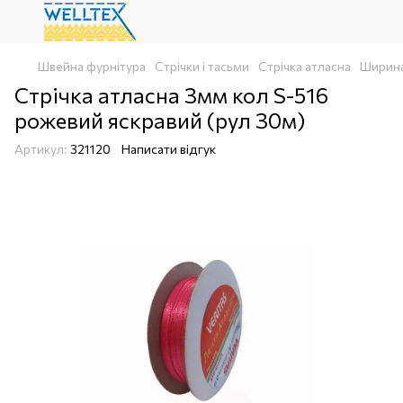
Швейна фурнітура
Стрічки і тасьми
Стрічка атласна
Ширин
Стрічка атласна 3мм кол S-516
рожевий яскравий (рул 30м)
Артикул:
321120
Написати відгук