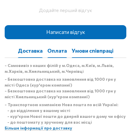
Додайте перший відгук
Написати відгук
Доставка
Оплата
Умови співпраці
- Самовивіз з наших філій у м.Одеса, м.Київ, м.Львів,
м.Харків, м.Хмельницький, м.Чернівці
- Безкоштовна доставка на замовлення від 1000 грн у
місті Одеса (кур'єром компаниї)
- Безкоштовна доставка на замовлення від 1000 грн у
місті Хмельницький (кур'єром компаниї)
- Транспортною компанією Нова пошта по всій Україні:
- до відділення у вашому місті
- кур'єром Нової пошти до дверей вашого дому чи офісу
- до поштомату у зручному для вас місці
Більше інформації про доставку