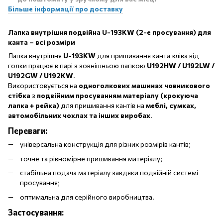
Більше інформації про доставку
Лапка внутрішня подвійна U-193KW (2-е просування) для
канта – всі розміри
Лапка внутрішня
U-193KW
для пришивання канта зліва від
голки працює в парі з зовнішньою лапкою
U192HW / U192LW /
U192GW / U192KW
.
Використовується на
одноголкових машинах човникового
стібка
з
подвійним просуванням матеріалу (крокуюча
лапка + рейка)
для пришивання кантів на
меблі, сумках,
автомобільних чохлах та інших виробах
.
Переваги:
універсальна конструкція для різних розмірів кантів;
точне та рівномірне пришивання матеріалу;
стабільна подача матеріалу завдяки подвійній системі
просування;
оптимальна для серійного виробництва.
Застосування: