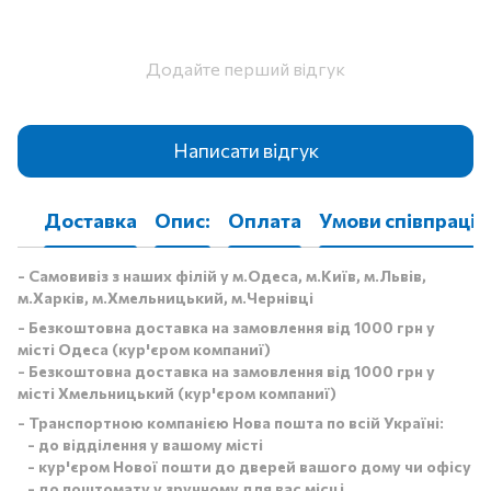
Додайте перший відгук
Написати відгук
Доставка
Опис:
Оплата
Умови співпраці
- Самовивіз з наших філій у м.Одеса, м.Київ, м.Львів,
м.Харків, м.Хмельницький, м.Чернівці
- Безкоштовна доставка на замовлення від 1000 грн у
місті Одеса (кур'єром компаниї)
- Безкоштовна доставка на замовлення від 1000 грн у
місті Хмельницький (кур'єром компаниї)
- Транспортною компанією Нова пошта по всій Україні:
- до відділення у вашому місті
- кур'єром Нової пошти до дверей вашого дому чи офісу
- до поштомату у зручному для вас місці