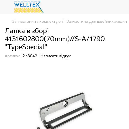
Запчастини та комлектуючі
Запчастини для швейних машин
Лапка в зборі
4131602800(70mm)//S-A/1790
"TypeSpecial"
Артикул:
278042
Написати відгук