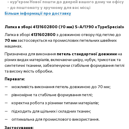
- кур'єром Нової пошти до дверей вашого дому чи офісу
- до поштомату у зручному для вас місці
Більше інформації про доставку
Лапка в зборі 4131602800 (70 мм) S-A/1790 «TypeSpecial»
Лапка в зборі
4131602800
з довжиною отвору під петлю до
70 мм
застосовується на промислових петельних швейних
машинах.
Призначена для виконання
петель стандартної довжини
на
різних видах матеріалів, включаючи шкіру, нубук, трикотаж та
синтетичні тканини, забезпечуючи стабільне формування петлі
та високу якість обробки.
Переваги:
можливість виконання петель довжиною до 70 мм;
рівномірне та стабільне формування петлі;
коректна робота з різними типами матеріалів;
підходить для щільних і складних тканин;
оптимальна для промислового використання.
Застосування: