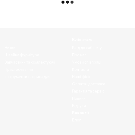
Клієнтам
Нитки
Вхід до кабінету
Швейна фурнітура
Про нас
Запчастини та комлектуючі
Умови співпраці
Пристосування
Контакти
Інструменти та приладдя
Наші філії
Оплата і доставка
Гарантія та сервіс
Новини
Відгуки
Вакансії
Блог