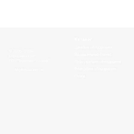
Каталог
Швейне обладнання
© 2005—2026
Вишивальний бізнес
Офіційний сайт
ТОВ “Веллтекс-Україна”
Прасувальне обладнання
Розкрійне обладнання
Мобільна версія
Голки