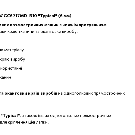
/ GC6717MD-B10 "Typical" (6 мм)
вих прямострочних машин з нижнім просуванням
ізки краю тканини та окантовки виробу.
аю матеріалу
 краю виробу
икористанні
тканин
та окантовки країв виробів
на одноголкових прямострочних
"Typical"
, а також інших одноголкових прямострочних
ля кріплення цієї лапки.