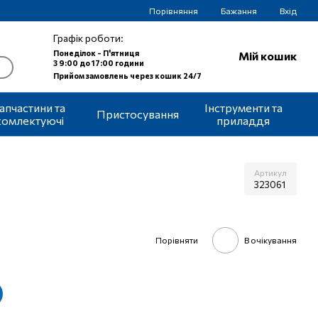
Порівняння
Бажання
Вхід
Графік роботи:
Понеділок - П'ятниця
Мій кошик
З 9:00 до 17:00 години
Прийом замовлень через кошик 24/7
апчастини та
Інструменти та
Пристосування
комлектуючі
приладдя
Артикул
323061
Порівняти
В очікування