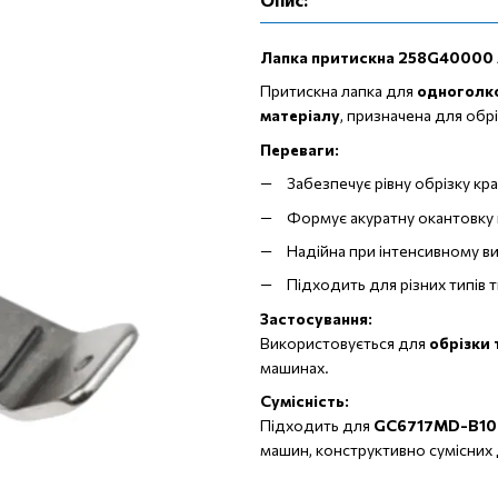
Лапка притискна 258G40000 /
Притискна лапка для
одноголко
матеріалу
, призначена для обр
Переваги:
Забезпечує рівну обрізку кр
Формує акуратну окантовку
Надійна при інтенсивному в
Підходить для різних типів 
Застосування:
Використовується для
обрізки 
машинах.
Сумісність:
Підходить для
GC6717MD-B10 
машин, конструктивно сумісних д