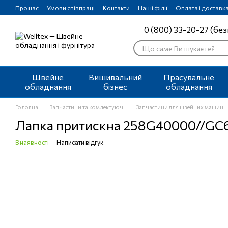
Перейти до основного контенту
Про нас
Умови співпраці
Контакти
Наші філії
Оплата і доставк
0 (800) 33-20-27 (без
Швейне
Вишивальний
Прасувальне
обладнання
бізнес
обладнання
Головна
Запчастини та комлектуючі
Запчастини для швейних машин
Лапка притискна 258G40000//GC6
В наявності
Написати відгук