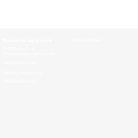
Контактна інформація
Ми в соцмережах
0 (800) 33-20-27
(безкоштовна гаряча лінія)
Передзвонити вам?
Welltex_Ukraine_bot
sales@welltex.ua