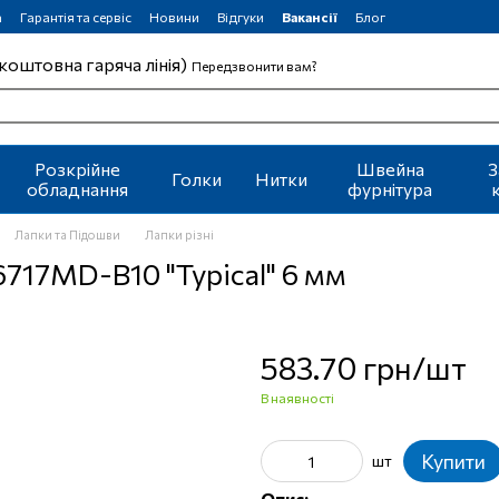
а
Гарантія та сервіс
Новини
Відгуки
Вакансії
Блог
коштовна гаряча лінія)
Передзвонити вам?
Розкрійне
Швейна
З
Голки
Нитки
обладнання
фурнітура
Лапки та Підошви
Лапки різні
717MD-B10 "Typical" 6 мм
583.70 грн/шт
В наявності
Купити
шт
Опис: