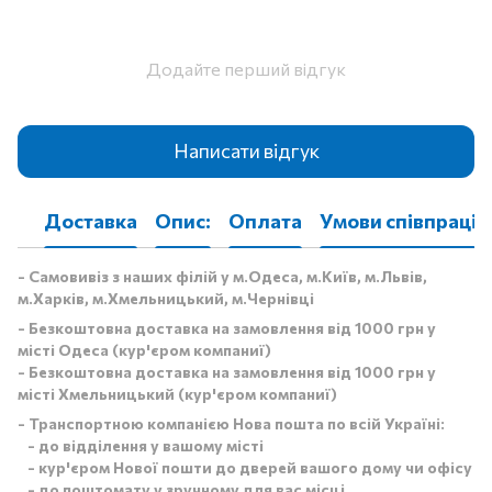
Додайте перший відгук
Написати відгук
Доставка
Опис:
Оплата
Умови співпраці
- Самовивіз з наших філій у м.Одеса, м.Київ, м.Львів,
м.Харків, м.Хмельницький, м.Чернівці
- Безкоштовна доставка на замовлення від 1000 грн у
місті Одеса (кур'єром компаниї)
- Безкоштовна доставка на замовлення від 1000 грн у
місті Хмельницький (кур'єром компаниї)
- Транспортною компанією Нова пошта по всій Україні:
- до відділення у вашому місті
- кур'єром Нової пошти до дверей вашого дому чи офісу
- до поштомату у зручному для вас місці