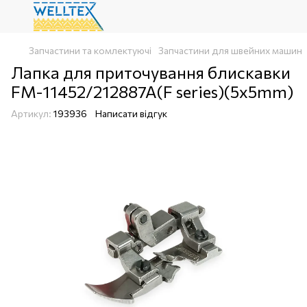
Запчастини та комлектуючі
Запчастини для швейних машин
Лапка для приточування блискавки
FM-11452/212887A(F series)(5x5mm)
Артикул:
193936
Написати відгук