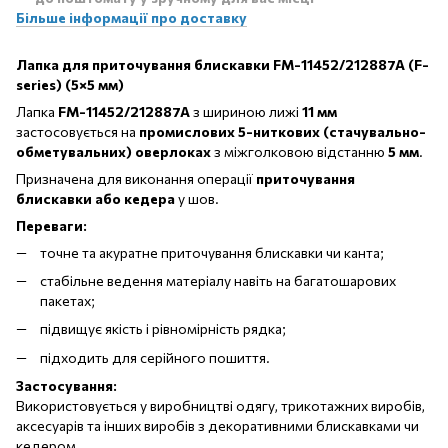
Більше інформації про доставку
Лапка для приточування блискавки FM
-11452/212887A
(F
-
series
) (5×5 мм)
Лапка
FM
-11452/212887A
з шириною лижі
11 мм
застосовується на
промислових 5-ниткових (стачувально-
обметувальних) оверлоках
з міжголковою відстанню
5 мм
.
Призначена для виконання операції
приточування
блискавки або кедера
у шов.
Переваги:
точне та акуратне приточування блискавки чи канта;
стабільне ведення матеріалу навіть на багатошарових
пакетах;
підвищує якість і рівномірність рядка;
підходить для серійного пошиття.
Застосування:
Використовується у виробництві одягу, трикотажних виробів,
аксесуарів та інших виробів з декоративними блискавками чи
кедером.