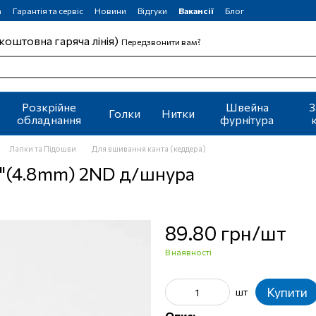
а
Гарантія та сервіс
Новини
Відгуки
Вакансії
Блог
коштовна гаряча лінія)
Передзвонити вам?
Розкрійне
Швейна
З
Голки
Нитки
обладнання
фурнітура
Лапки та Підошви
Для вшивання канта (кеддера)
6"(4.8mm) 2ND д/шнура
89.80 грн/шт
В наявності
Купити
шт
Опис: