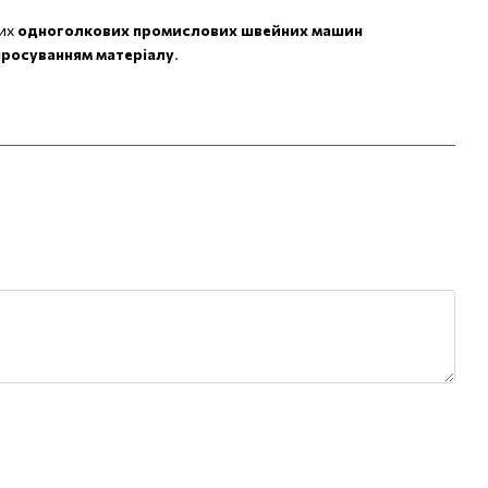
них
одноголкових промислових швейних машин
просуванням матеріалу
.