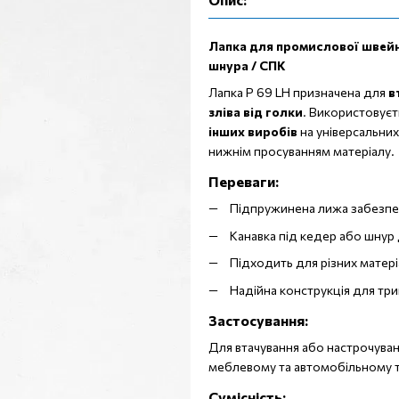
Лапка для промислової швейної
шнура / СПК
Лапка P 69 LH призначена для
в
зліва від голки
. Використовуєт
інших виробів
на універсальни
нижнім просуванням матеріалу.
Переваги:
Підпружинена лижа забезпеч
Канавка під кедер або шнур
Підходить для різних матері
Надійна конструкція для тр
Застосування:
Для втачування або настрочуван
меблевому та автомобільному т
Сумісність: