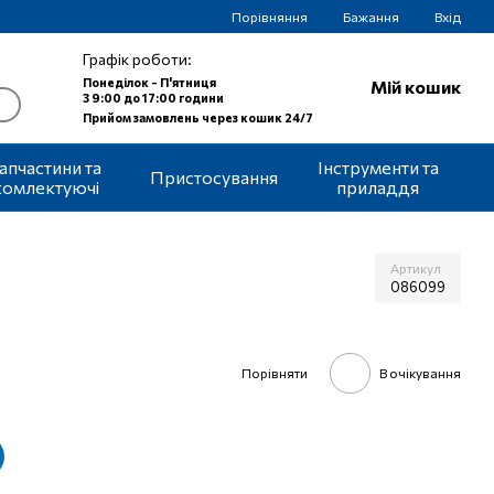
Порівняння
Бажання
Вхід
Графік роботи:
Понеділок - П'ятниця
Мій кошик
З 9:00 до 17:00 години
Прийом замовлень через кошик 24/7
апчастини та
Інструменти та
Пристосування
комлектуючі
приладдя
Артикул
086099
Порівняти
В очікування