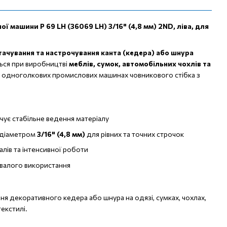
 машини P 69 LH (36069 LH) 3/16" (4,8 мм) 2ND, ліва, для
тачування та настрочування канта (кедера) або шнура
ься при виробництві
меблів, сумок, автомобільних чохлів та
х одноголкових промислових машинах човникового стібка з
ує стабільне ведення матеріалу
 діаметром
3/16" (4,8 мм)
для рівних та точних строчок
алів та інтенсивної роботи
ивалого використання
ня декоративного кедера або шнура на одязі, сумках, чохлах,
екстилі.