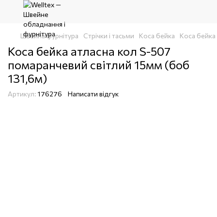
Швейна фурнітура
Стрічки і тасьми
Коса бейка
Коса бейка 
Коса бейка атласна кол S-507
помаранчевий світлий 15мм (боб
131,6м)
Артикул:
176276
Написати відгук