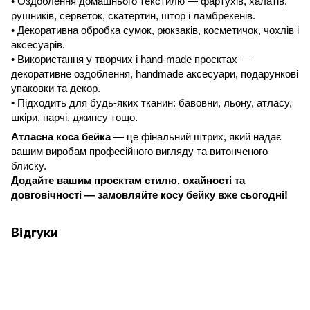
• Оздоблення домашнього текстилю — фартухів, халатів,
рушників, серветок, скатертин, штор і ламбрекенів.
• Декоративна обробка сумок, рюкзаків, косметичок, чохлів і
аксесуарів.
• Використання у творчих і
hand
-
made
проєктах —
декоративне оздоблення,
handmade
аксесуари, подарункові
упаковки та декор.
• Підходить для будь-яких тканин: бавовни, льону, атласу,
шкіри, парчі, джинсу тощо.
Атласна коса бейка
— це фінальний штрих, який надає
вашим виробам професійного вигляду та витонченого
блиску.
Додайте вашим проєктам стилю, охайності та
довговічності —
замовляйте косу бейку вже сьогодні!
Відгуки