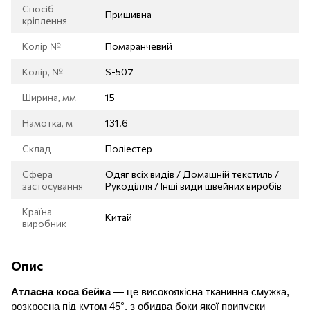
Спосіб
Пришивна
кріплення
Колір №
Помаранчевий
Колір, №
S-507
Ширина, мм
15
Намотка, м
131.6
Склад
Поліестер
Сфера
Одяг всіх видів / Домашній текстиль /
застосування
Рукоділля / Інші види швейних виробів
Країна
Китай
виробник
Опис
Атласна коса бейка
— це високоякісна тканинна смужка,
розкроєна під кутом 45°, з обидва боки якої припуски