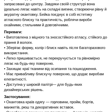
запрасовані до центру. Завдяки своїй структурі вона
ідеально лягає навіть на складні вигини, створюючи рівну й
акуратну окантовку. Бейка поєднує в собі естетику
атласного блиску та практичність, роблячи вироби
охайними, стильними й довговічними.
Переваги:
• Виготовлена з міцного та зносостійкого атласу, стійкого до
прання й вологи.
• Зберігає форму, колір і блиск навіть після багаторазового
використання.
• Легко пришивається, не перекручується та рівномірно
лягає на будь-яку поверхню.
• Захищає краї тканини від осипання та пошкодження.
• Має привабливу блискучу поверхню, що додає виробам
елегантності.
• Доступна у широкій палітрі— для будь-яких
дизайнерських рішень.
Застосування:
• Окантовка країв одягу — горловини, пройм, бортів,
манжетів, рюш та декоративних вставок.