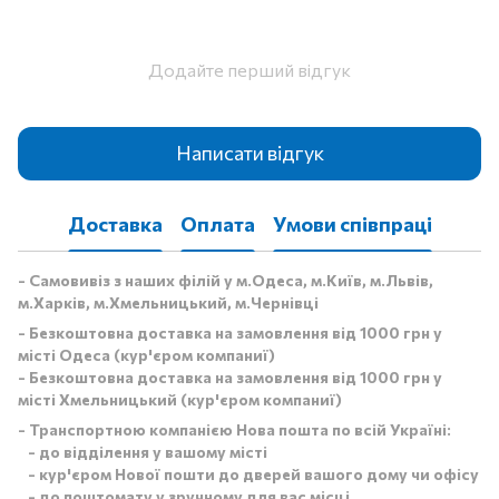
Додайте перший відгук
Написати відгук
Доставка
Оплата
Умови співпраці
- Самовивіз з наших філій у м.Одеса, м.Київ, м.Львів,
м.Харків, м.Хмельницький, м.Чернівці
- Безкоштовна доставка на замовлення від 1000 грн у
місті Одеса (кур'єром компаниї)
- Безкоштовна доставка на замовлення від 1000 грн у
місті Хмельницький (кур'єром компаниї)
- Транспортною компанією Нова пошта по всій Україні:
- до відділення у вашому місті
- кур'єром Нової пошти до дверей вашого дому чи офісу
- до поштомату у зручному для вас місці