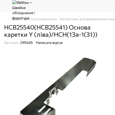
Запчастини та комлектуючі
Запчастини для вишивальних ма
НСВ25540(НСВ25541) Основа
каретки Y (ліва)/HCH(13a-1(31))
Артикул:
295645
Написати відгук