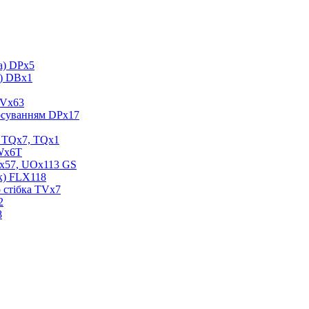
а) DPx5
а) DBx1
DVх63
росуванням DPx17
н TQх7, TQх1
LWx6T
Vx57, UOx113 GS
к) FLX118
 стібка TVх7
2
8