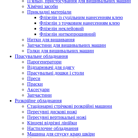
П'яльці, пристосування для вишивальних машин
Хімічні засоби
Прикладні матеріали
Флізелін із суцільним нанесенням клею
Флізелін з точковим нанесенням клею
Флізелін неклейовий
Флізелін ниткопрошивний
Нитки для вишивання
Запчастини для вишивальних машин
Голки для вишивальних машин
Прасувальне обладнання
Парогенератори
Відпарювачі для одягу
Прасувальні дошки і столи
Преси
Праски
Аксесуари
Запчастини
Розкрійне обладнання
Стаціонарні стрічкові розкрійні машини
Пересувні дискові ножі
Пересувні вертикальні ножі
Кінцеві відрізні лінійки
Настилочне обладнання
Машина для спуску краю шкіри