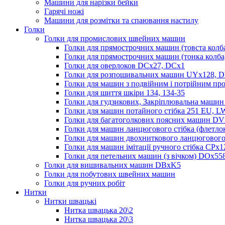
Машини для нарізки бейки
Гарячі ножі
Машини для розмітки та спаювання настилу
Голки
Голки для промислових швейних машин
Голки для прямострочних машин (товста колб
Голки для прямострочних машин (тонка колб
Голки для оверлоков DCх27, DCх1
Голки для розпошивальних машин UYx128, 
Голки для машин з подвійним і потрійним п
Голки для шиття шкіри 134, 134-35
Голки для гудзикових, Закріплювальна маши
Голки для машин потайного стібка 251 EU, 
Голки для багатоголкових поясних машин D
Голки для машин ланцюгового стібка (флетло
Голки для машин двохниткового ланцюгового
Голки для машин імітації ручного стібка CPх1
Голки для петельних машин (з вічком) DOх55
Голки для вишивальних машин DBxK5
Голки для побутових швейних машин
Голки для ручних робіт
Нитки
Нитки швацькі
Нитка швацька 20\2
Нитка швацька 20\3