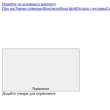
Перейти до основного контенту
Про нас
Умови співпраці
Контакти
Наші філії
Оплата і доставка
Га
Порівняння
Додайте товари для порівняння