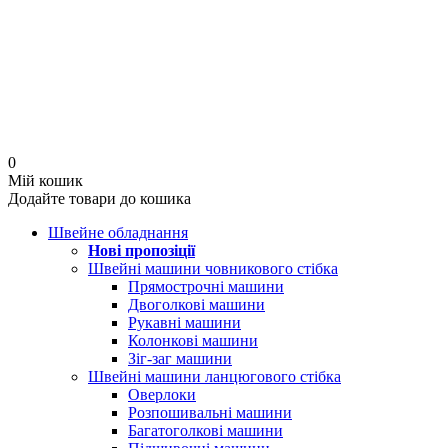
0
Мій кошик
Додайте товари до кошика
Швейне обладнання
Нові пропозіції
Швейні машини човникового стібка
Прямострочні машини
Двоголкові машини
Рукавні машини
Колонкові машини
Зіг-заг машини
Швейні машини ланцюгового стібка
Оверлоки
Розпошивальні машини
Багатоголкові машини