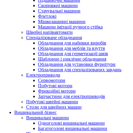
Підшивочні машини
Скорняжні машини
Стачувальні машини
Флетлокі
Мішкозашивні машини
Машини імітації ручного стібка
Швейні напівавтомати
Спеціалізоване обладнання
Обладнання для набивки виробів
Обладнання для меблів та взуття
Обладнання для герметизації швів
Шаблонне і циклічне обладнання
Обладнання для установки фурнітури
Обладнання для спеціалізованих завдань
Електроприводи
Сервомотори
Побутові мотори
Фрикційні мотори
Запчастини для електроприводів
Побутові швейні машини
Столи для швейних машин
Вишивальний бізнес
Вишивальні машини
Одноголові вишивальні машини
Багатоголові вишивальні машини