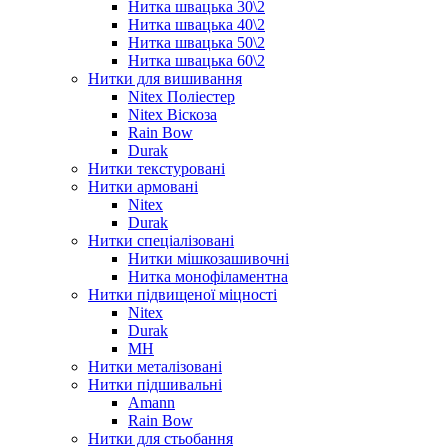
Нитка швацька 30\2
Нитка швацька 40\2
Нитка швацька 50\2
Нитка швацька 60\2
Нитки для вишивання
Nitex Поліестер
Nitex Віскоза
Rain Bow
Durak
Нитки текстуровані
Нитки армовані
Nitex
Durak
Нитки спеціалізовані
Нитки мішкозашивочні
Нитка монофіламентна
Нитки підвищеної міцності
Nitex
Durak
MH
Нитки металізовані
Нитки підшивальні
Amann
Rain Bow
Нитки для стьобання