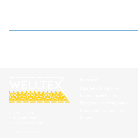
Каталог
Швейне обладнання
Вишивальний бізнес
Прасувальне обладнання
Розкрійне обладнання
© 2005—2026
Голки
Офіційний сайт
ТОВ “Веллтекс-Україна”
Мобільна версія