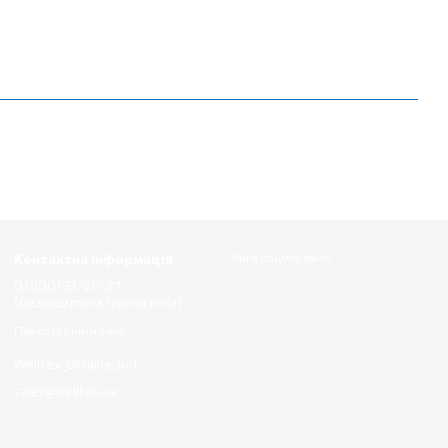
Контактна інформація
Ми в соцмережах
0 (800) 33-20-27
(безкоштовна гаряча лінія)
Передзвонити вам?
Welltex_Ukraine_bot
sales@welltex.ua