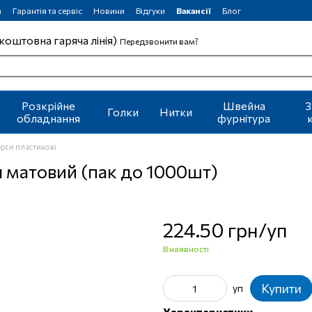
а
Гарантія та сервіс
Новини
Відгуки
Вакансії
Блог
коштовна гаряча лінія)
Передзвонити вам?
Розкрійне
Швейна
З
Голки
Нитки
обладнання
фурнітура
рси пластикові
 матовий (пак до 1000шт)
224.50 грн/уп
В наявності
Купити
уп
Характеристики