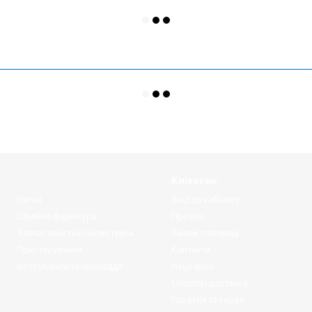
Клієнтам
Нитки
Вхід до кабінету
Швейна фурнітура
Про нас
Запчастини та комлектуючі
Умови співпраці
Пристосування
Контакти
Інструменти та приладдя
Наші філії
Оплата і доставка
Гарантія та сервіс