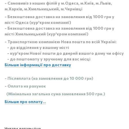
- Самовивіз з наших філій у м.Одеса, м.Київ, м.Львів,
м.Харків, м.Хмельницький, м.Чернівці
- Безкоштовна доставка на замовлення від 1000 грн у
місті Одеса (кур'єром компаниї)
- Безкоштовна доставка на замовлення від 1000 грн у
місті Хмельницький (кур'єром компаниї)
- Транспортною компанією Нова пошта по всій Україні:
- до відділення у вашому місті
- кур'єром Нової пошти до дверей вашого дому чи офісу
- до поштомату у зручному для вас місці
Більше інформації про доставку
- Післяплата (на замовлення до 10 000 грн)
- Оплата на рахунок
(Мінімальна загальна сума замовлення 500 грн.)
Більше про оплату...
Читати детальніше ......