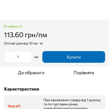
В наявності
113.60 грн/пм
Оптові ціни
від 10 пм
Купити
пм
До обраного
Порівняти
Характеристики
При замовленні товару від 1 рулону
та по гуртовим цінам,
Увага!!!
товар відпускається кратно