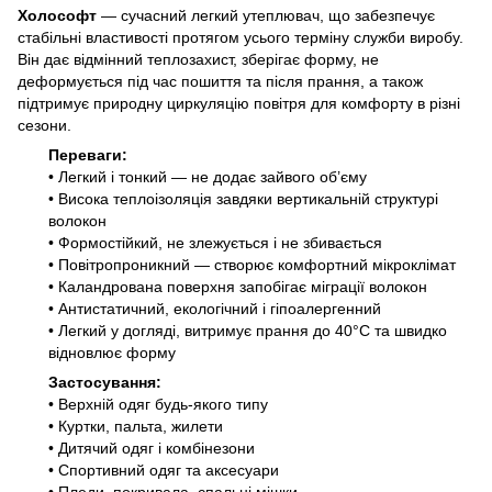
Холософт
— сучасний легкий утеплювач, що забезпечує
стабільні властивості протягом усього терміну служби виробу.
Він дає відмінний теплозахист, зберігає форму, не
деформується під час пошиття та після прання, а також
підтримує природну циркуляцію повітря для комфорту в різні
сезони.
Переваги:
• Легкий і тонкий — не додає зайвого об’єму
• Висока теплоізоляція завдяки вертикальній структурі
волокон
• Формостійкий, не злежується і не збивається
• Повітропроникний — створює комфортний мікроклімат
• Каландрована поверхня запобігає міграції волокон
• Антистатичний, екологічний і гіпоалергенний
• Легкий у догляді, витримує прання до 40°
C
та швидко
відновлює форму
Застосування:
• Верхній одяг будь-якого типу
• Куртки, пальта, жилети
• Дитячий одяг і комбінезони
• Спортивний одяг та аксесуари
• Пледи, покривала, спальні мішки