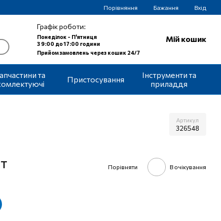
Порівняння
Бажання
Вхід
Графік роботи:
Понеділок - П'ятниця
Мій кошик
З 9:00 до 17:00 години
Прийом замовлень через кошик 24/7
апчастини та
Інструменти та
Пристосування
комлектуючі
приладдя
Артикул
326548
шт
Порівняти
В очікування