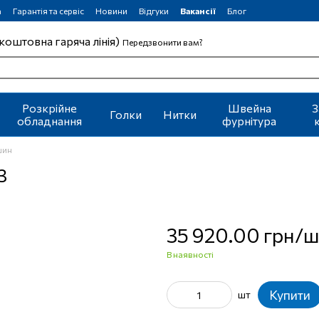
а
Гарантія та сервіс
Новини
Відгуки
Вакансії
Блог
коштовна гаряча лінія)
Передзвонити вам?
Розкрійне
Швейна
З
Голки
Нитки
обладнання
фурнітура
шин
3
35 920.00 грн/
В наявності
Купити
шт