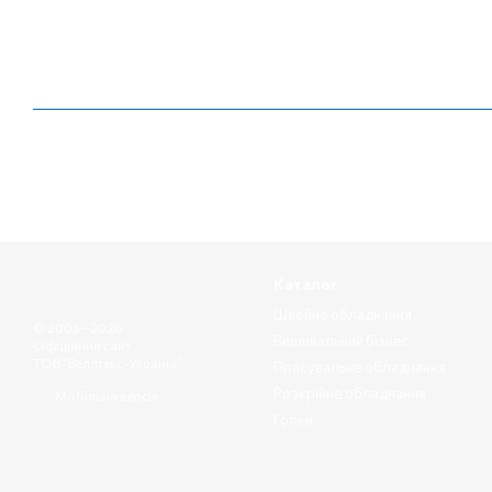
Каталог
Швейне обладнання
© 2005—2026
Вишивальний бізнес
Офіційний сайт
ТОВ “Веллтекс-Україна”
Прасувальне обладнання
Розкрійне обладнання
Мобільна версія
Голки