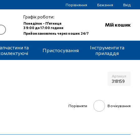
Порівняння
Бажання
Вхід
Графік роботи:
Понеділок - П'ятниця
Мій кошик
З 9:00 до 17:00 години
Прийом замовлень через кошик 24/7
апчастини та
Інструменти та
Пристосування
комлектуючі
приладдя
Артикул
318159
Порівняти
В очікування