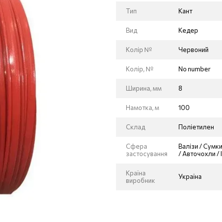
Тип
Кант
Вид
Кедер
Колір №
Червоний
Колір, №
No number
Ширина, мм
8
Намотка, м
100
Склад
Поліетилен
Сфера
Валізи / Сумки
застосування
/ Авточохли /
Країна
Україна
виробник