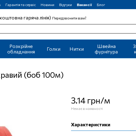
а
Гарантія та сервіс
Новини
Відгуки
Вакансії
Блог
коштовна гаряча лінія)
Передзвонити вам?
Розкрійне
Швейна
З
Голки
Нитки
обладнання
фурнітура
кравий (боб 100м)
3.14 грн/м
Немає в наявності
Характеристики