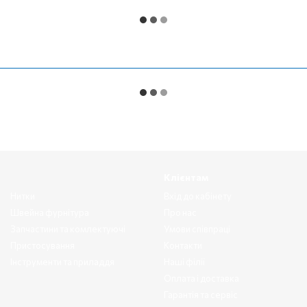
Клієнтам
Нитки
Вхід до кабінету
Швейна фурнітура
Про нас
Запчастини та комлектуючі
Умови співпраці
Пристосування
Контакти
Інструменти та приладдя
Наші філії
Оплата і доставка
Гарантія та сервіс