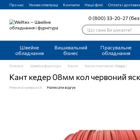
Перейти до основного контенту
Про нас
Умови співпраці
Контакти
Наші філії
Оплата і доставк
0 (800) 33-20-27 (без
Швейне
Вишивальний
Прасувальне
обладнання
бізнес
обладнання
Головна
Швейна фурнітура
Канти
Канти пластикові (Кедер)
Кант кедер 08мм кол червоний яс
Немає в наявності
Написати відгук