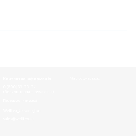
Контактна інформація
Ми в соцмережах
0 (800) 33-20-27
(безкоштовна гаряча лінія)
Передзвонити вам?
Welltex_Ukraine_bot
sales@welltex.ua