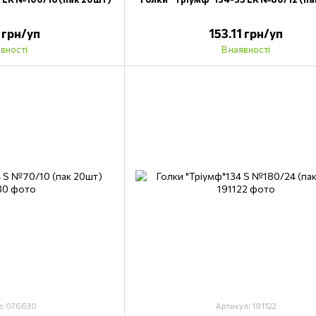
1 грн/уп
153.11 грн/уп
явності
В наявності
л: 076630
Артикул: 191122