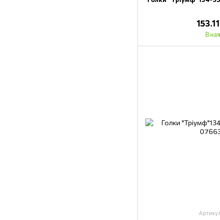
153.1
В на
Артику