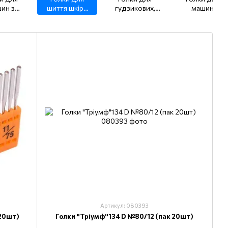
ин з
шиття шкіри
гудзикових,
машин
йним і
134, 134-35
Закріплювальна
потайного
ійним
машин TQх7,
стібка 251 EU,
ванням
TQх1
LWx6T
x17
Артикул: 080393
 20шт)
Голки "Тріумф"134 D №80/12 (пак 20шт)