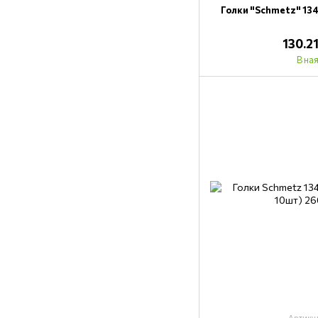
Голки "Schmetz" 134
130.2
В на
Артику