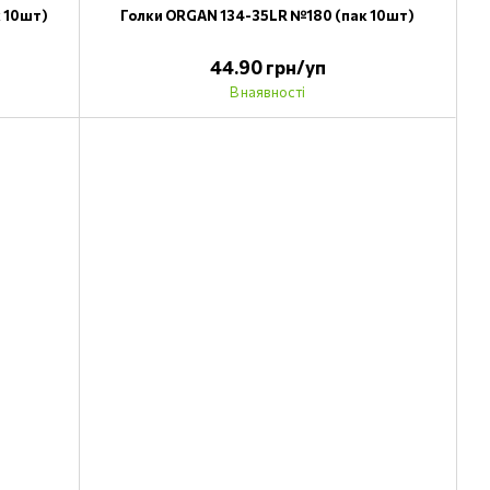
к 10шт)
Голки ORGAN 134-35LR №180 (пак 10шт)
44.90 грн/уп
В наявності