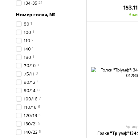
21
134-35
153.1
Номер голки, №
В на
1
80
1
100
2
110
1
140
1
180
3
70/10
3
75/11
4
80/12
12
90/14
7
100/16
6
110/18
5
120/19
5
130/21
Артику
5
140/22
Голки "Тріумф"134 