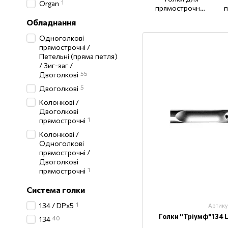
1
Organ
прямострочних
п
машин (товста
Обладнання
колба) DPx5
Одноголкові
прямострочні /
Петельні (пряма петля)
/ Зиг-заг /
55
Двоголкові
5
Двоголкові
Колонкові /
Двоголкові
1
прямострочні
Колонкові /
Одноголкові
прямострочні /
Двоголкові
1
прямострочні
Система голки
1
134 / DPx5
Артику
Голки "Тріумф"134 
40
134