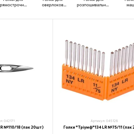
рямострочних
оверлоков
розпошивальних
маш
машин (тонка
DCх27, DCх1
машин UYx128,
подві
колба) DBx1
DVх63
потр
просу
DP
л: 042171
Артикул: 045128
LR №110/18 (пак 20шт)
Голки "Тріумф"134 LR №75/11 (пак