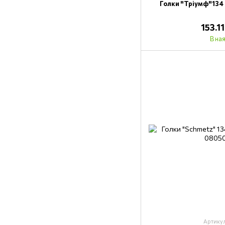
Голки "Тріумф"134
153.1
В на
Артику