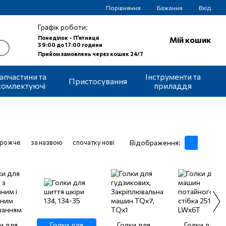
Порівняння
Бажання
Вхід
Графік роботи:
Понеділок - П'ятниця
Мій кошик
З 9:00 до 17:00 години
Прийом замовлень через кошик 24/7
апчастини та
Інструменти та
Пристосування
комлектуючі
приладдя
орожче
за назвою
спочатку нові
Відображення:
и для
Голки для
Голки для
Голки для