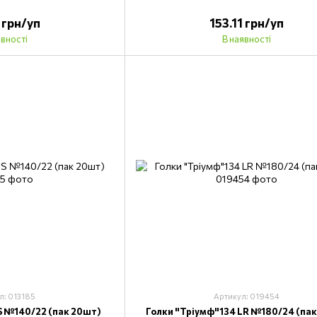
1 грн/уп
153.11 грн/уп
явності
В наявності
л: 013185
Артикул: 019454
S №140/22 (пак 20шт)
Голки "Тріумф"134 LR №180/24 (пак