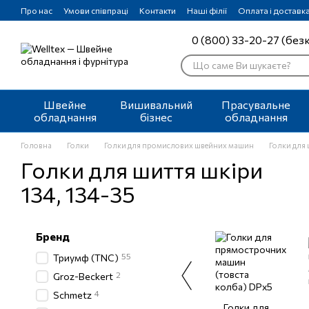
Перейти до основного контенту
Про нас
Умови співпраці
Контакти
Наші філії
Оплата і доставк
0 (800) 33-20-27 (без
Швейне
Вишивальний
Прасувальне
обладнання
бізнес
обладнання
Головна
Голки
Голки для промислових швейних машин
Голки для 
Голки для шиття шкіри
134, 134-35
Бренд
55
Триумф (TNC)
2
Groz-Beckert
4
Schmetz
Голки для