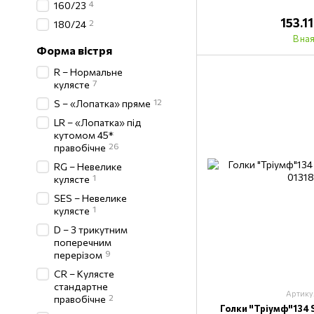
4
160/23
153.1
2
180/24
В на
Форма вістря
R – Нормальне
7
кулясте
12
S – «Лопатка» пряме
LR – «Лопатка» під
кутомом 45*
26
правобічне
RG – Невелике
1
кулясте
SES – Невелике
1
кулясте
D – З трикутним
поперечним
9
перерізом
CR – Кулясте
стандартне
Артику
2
правобічне
Голки "Тріумф"134 