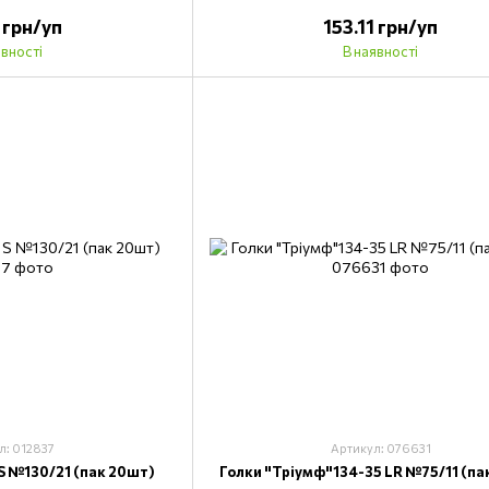
1 грн/уп
153.11 грн/уп
явності
В наявності
л: 012837
Артикул: 076631
S №130/21 (пак 20шт)
Голки "Тріумф"134-35 LR №75/11 (па