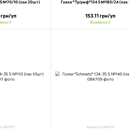
 S №70/10 (пак 20шт)
Голки "Тріумф"134 S №180/24 (пак
1 грн/уп
153.11 грн/уп
явності
В наявності
л: 080507
Артикул: 084709