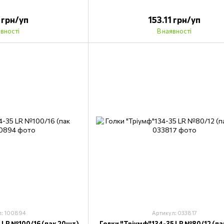
1 грн/уп
153.11 грн/уп
явності
В наявності
л: 100894
Артикул: 033817
 LR №100/16 (пак 20шт)
Голки "Тріумф"134-35 LR №80/12 (па