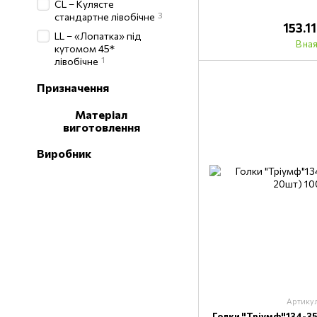
CL – Кулясте
3
стандартне лівобічне
153.1
LL – «Лопатка» під
В на
кутомом 45*
1
лівобічне
Призначення
Матеріал
виготовлення
Виробник
Артику
Голки "Тріумф"134-35