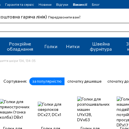
а
Гарантія та сервіс
Новини
Відгуки
Вакансії
Блог
коштовна гаряча лінія)
Передзвонити вам?
Розкрійне
Швейна
З
Голки
Нитки
обладнання
фурнітура
шиття шкіри 134, 134-35
Сортування:
за популярністю
спочатку дешевше
спочатку д
Голки для
Голки для
Голки для
Голк