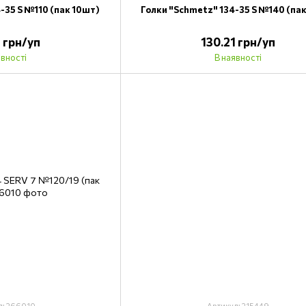
-35 S №110 (пак 10шт)
Голки "Schmetz" 134-35 S №140 (па
1 грн/уп
130.21 грн/уп
явності
В наявності
л: 266010
Артикул: 215449