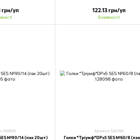
8 грн/уп
122.13 грн/уп
явності
В наявності
л: 103805
Артикул: 128098
SES №90/14 (пак 20шт)
Голки "Тріумф"DPх5 SES №60/8 (па