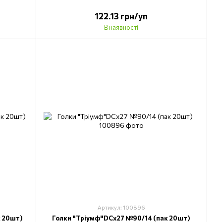
122.13 грн/уп
В наявності
Артикул: 100896
к 20шт)
Голки "Тріумф"DCх27 №90/14 (пак 20шт)