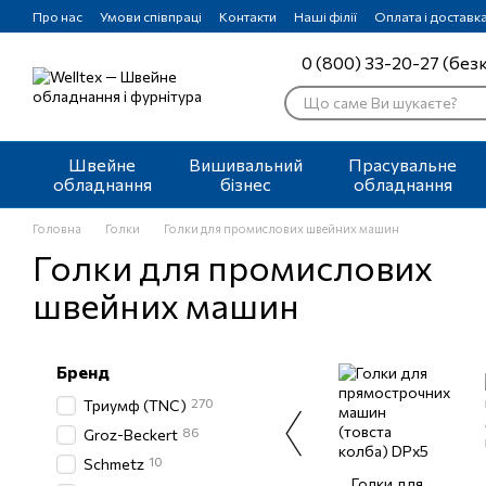
Перейти до основного контенту
Про нас
Умови співпраці
Контакти
Наші філії
Оплата і доставк
0 (800) 33-20-27 (без
Швейне
Вишивальний
Прасувальне
обладнання
бізнес
обладнання
Головна
Голки
Голки для промислових швейних машин
Голки для промислових
швейних машин
Бренд
270
Триумф (TNC)
86
Groz-Beckert
10
Schmetz
Голки для