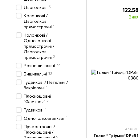
5
Двоголкові
122.5
Колонкові /
В на
Двоголкові
1
прямострочні
Колонкові /
Одноголкові
прямострочні /
Двоголкові
2
прямострочні
72
Розпошивальні
13
Вишивальні
Гудзикові / Петельні /
1
Закріпочні
Плоскошовні
2
"Флетлок"
4
Гудзикові
1
Одноголкові зіг-заг
Прямострочні /
Артику
Плоскошовні /
Голки "Тріумф"DPх5 
5
Розпошивальні