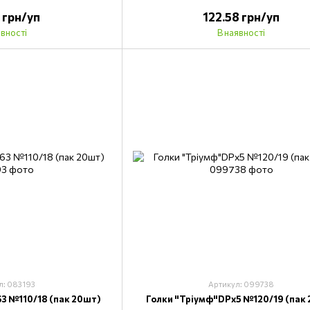
3 грн/уп
122.58 грн/уп
явності
В наявності
л: 083193
Артикул: 099738
3 №110/18 (пак 20шт)
Голки "Тріумф"DPх5 №120/19 (пак