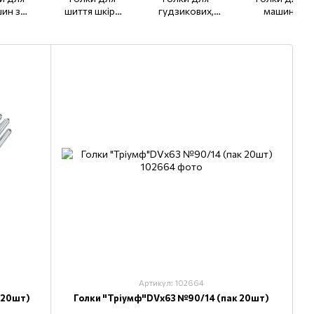
ин з
шиття шкіри
гудзикових,
машин
йним і
134, 134-35
Закріплювальна
потайного
ійним
машин TQх7,
стібка 251 EU,
ванням
TQх1
LWx6T
x17
Артикул: 102664
 20шт)
Голки "Тріумф"DVх63 №90/14 (пак 20шт)