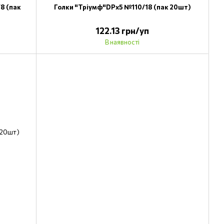
8 (пак
Голки "Тріумф"DPх5 №110/18 (пак 20шт)
122.13 грн/уп
В наявності