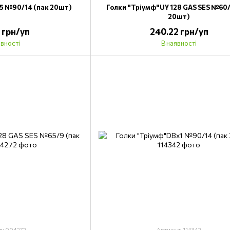
5 №90/14 (пак 20шт)
Голки "Тріумф"UY 128 GAS SES №60/
20шт)
3 грн/уп
240.22 грн/уп
явності
В наявності
л: 004272
Артикул: 114342