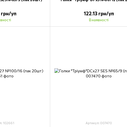
3 грн/уп
122.13 грн/уп
явності
В наявності
л: 102661
Артикул: 007470