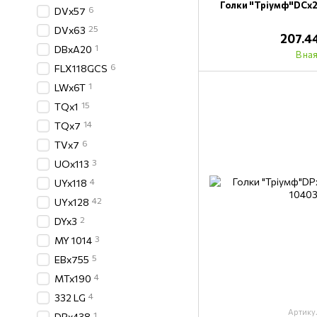
Голки "Тріумф"DCх2
6
DVx57
25
DVх63
207.4
1
DВхА20
В на
6
FLX118GCS
1
LWx6T
15
TQx1
14
TQx7
6
TVх7
3
UOх113
4
UYx118
42
UYх128
2
DYx3
3
MY 1014
5
EBх755
4
MTx190
4
332 LG
Артику
1
DPx438