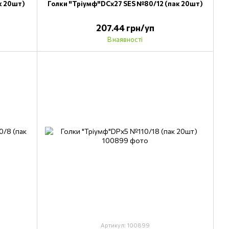
к 20шт)
Голки "Тріумф"DCх27 SES №80/12 (пак 20шт)
207.44 грн/уп
В наявності
Артикул: 100899