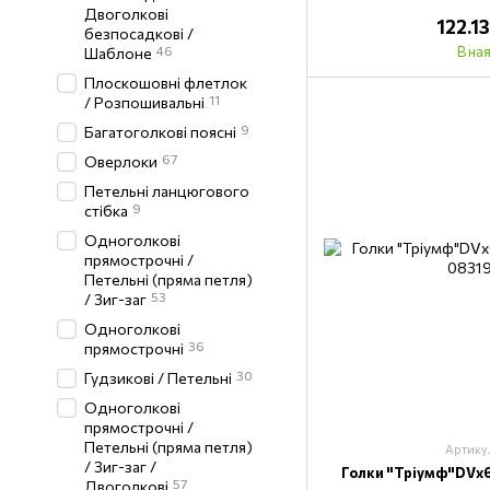
Двоголкові
122.1
безпосадкові /
46
В на
Шаблоне
Плоскошовні флетлок
11
/ Розпошивальні
9
Багатоголкові поясні
67
Оверлоки
Петельні ланцюгового
9
стібка
Одноголкові
прямострочні /
Петельні (пряма петля)
53
/ Зиг-заг
Одноголкові
36
прямострочні
30
Гудзикові / Петельні
Одноголкові
прямострочні /
Петельні (пряма петля)
Артику
/ Зиг-заг /
Голки "Тріумф"DVх6
57
Двоголкові