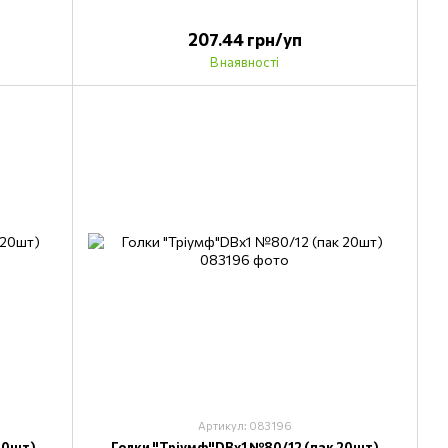
207.44 грн/уп
В наявності
Артикул: 083196
20шт)
Голки "Тріумф"DВх1 №80/12 (пак 20шт)