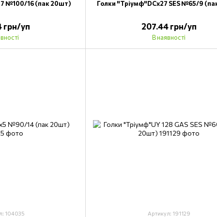
7 №100/16 (пак 20шт)
Голки "Тріумф"DCх27 SES №65/9 (па
4 грн/уп
207.44 грн/уп
явності
В наявності
л: 104035
Артикул: 191129