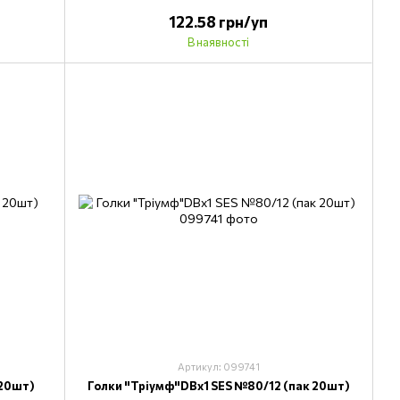
122.58 грн/уп
В наявності
Артикул: 099741
 20шт)
Голки "Тріумф"DВх1 SES №80/12 (пак 20шт)