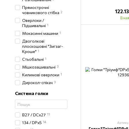
Прямострочні
122.1
2
човникового стібка
В на
Оверлоки /
1
Підшивальні
1
Мокасинні машини
Двоголкові
плоскошовні "Зигзаг-
1
Кроше"
1
Стьобальні
3
Мішкозашивальні
1
Килимові оверлоки
3
Дирокол-спікач
Система голки
11
B27 / DCx27
14
134 / DPx5
Артику
Голки "Тріумф"DPх5