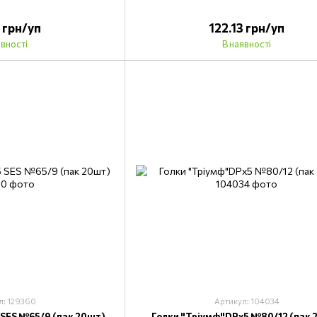
3 грн/уп
122.13 грн/уп
явності
В наявності
л: 129360
Артикул: 104034
 SES №65/9 (пак 20шт)
Голки "Тріумф"DPх5 №80/12 (пак 