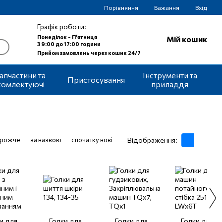
Порівняння
Бажання
Вхід
Графік роботи:
Понеділок - П'ятниця
Мій кошик
З 9:00 до 17:00 години
Прийом замовлень через кошик 24/7
апчастини та
Інструменти та
Пристосування
комлектуючі
приладдя
орожче
за назвою
спочатку нові
Відображення:
и для
Голки для
Голки для
Голки для