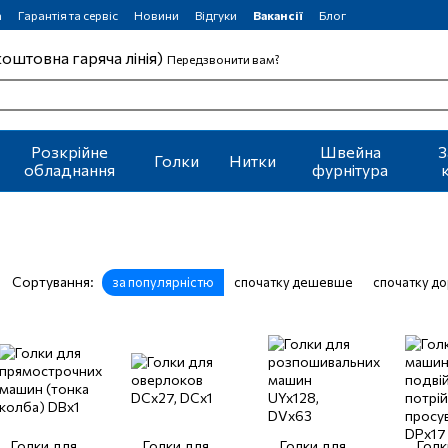
а
Гарантія та сервіс
Новини
Відгуки
Вакансії
Блог
коштовна гаряча лінія)
Передзвонити вам?
Розкрійне
Швейна
З
Голки
Нитки
обладнання
фурнітура
Сортування:
за популярністю
спочатку дешевше
спочатку д
Голки для
Голки для
Голки для
Голк