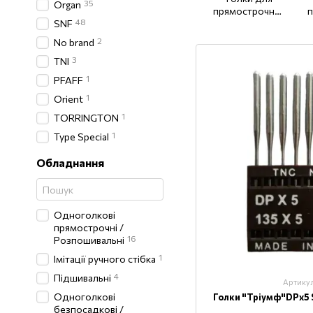
35
Organ
прямострочних
п
48
SNF
машин (товста
колба) DPx5
2
No brand
3
TNI
1
PFAFF
1
Orient
1
TORRINGTON
1
Type Special
Обладнання
Одноголкові
прямострочні /
16
Розпошивальні
1
Імітації ручного стібка
4
Підшивальні
Артику
Одноголкові
Голки "Тріумф"DPх5 
безпосадкові /