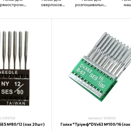
рямострочних
оверлоков
розпошивальних
маш
машин (тонка
DCх27, DCх1
машин UYx128,
подві
колба) DBx1
DVх63
потр
просу
DP
л: 099739
Артикул: 103806
SES №80/12 (пак 20шт)
Голки "Тріумф"DVх63 №100/16 (пак