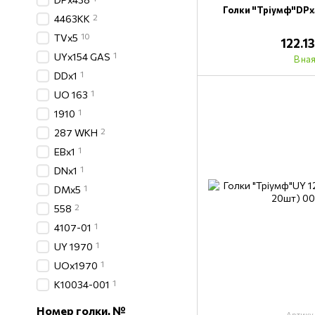
Голки "Тріумф"DPх
2
4463KK
10
TVх5
122.1
1
UYх154 GAS
В на
1
DDx1
1
UO 163
1
1910
2
287 WKH
1
EBх1
1
DNx1
1
DMx5
2
558
1
4107-01
1
UY 1970
1
UOx1970
1
K10034-001
Номер голки, №
Артику