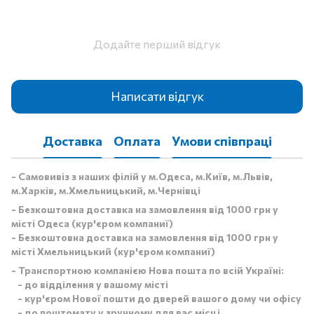
Додайте перший відгук
Написати відгук
Доставка
Оплата
Умови співпраці
- Самовивіз з наших філій у м.Одеса, м.Київ, м.Львів,
м.Харків, м.Хмельницький, м.Чернівці
- Безкоштовна доставка на замовлення від 1000 грн у
місті Одеса (кур'єром компаниї)
- Безкоштовна доставка на замовлення від 1000 грн у
місті Хмельницький (кур'єром компаниї)
- Транспортною компанією Нова пошта по всій Україні:
- до відділення у вашому місті
- кур'єром Нової пошти до дверей вашого дому чи офісу
- до поштомату у зручному для вас місці