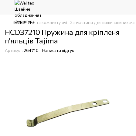
Запчастини та комлектуючі
Запчастини для вишивальних ма
HCD37210 Пружина для кріпленя
п'яльців Tajima
Артикул:
264710
Написати відгук