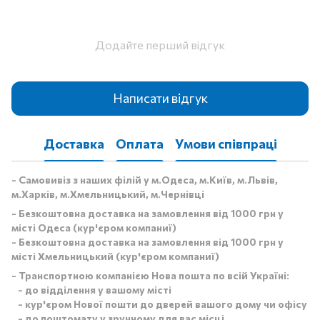
Додайте перший відгук
Написати відгук
Доставка
Оплата
Умови співпраці
- Самовивіз з наших філій у м.Одеса, м.Київ, м.Львів,
м.Харків, м.Хмельницький, м.Чернівці
- Безкоштовна доставка на замовлення від 1000 грн у
місті Одеса (кур'єром компаниї)
- Безкоштовна доставка на замовлення від 1000 грн у
місті Хмельницький (кур'єром компаниї)
- Транспортною компанією Нова пошта по всій Україні:
- до відділення у вашому місті
- кур'єром Нової пошти до дверей вашого дому чи офісу
- до поштомату у зручному для вас місці