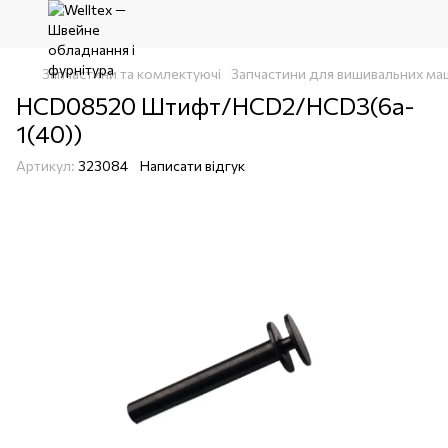
Запчастини та комлектуючі
Запчастини для вишивальних ма
HCD08520 Штифт/HCD2/HCD3(6a-
1(40))
Артикул:
323084
Написати відгук