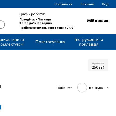
Порівняння
Бажання
Вхід
Графік роботи:
Понеділок - П'ятниця
Мій кошик
З 9:00 до 17:00 години
Прийом замовлень через кошик 24/7
апчастини та
Інструменти та
Пристосування
комлектуючі
приладдя
Артикул
250997
т
Порівняти
В очікування