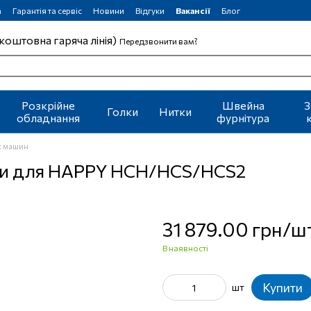
а
Гарантія та сервіс
Новини
Відгуки
Вакансії
Блог
коштовна гаряча лінія)
Передзвонити вам?
Розкрійне
Швейна
З
Голки
Нитки
обладнання
фурнітура
х машин
ами для HAPPY HCH/HCS/HCS2
31 879.00 грн/ш
В наявності
Купити
шт