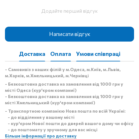
Додайте перший відгук
Написати відгук
Доставка
Оплата
Умови співпраці
- Самовивіз з наших філій у м.Одеса, м.Київ, м.Львів,
м.Харків, м.Хмельницький, м.Чернівці
- Безкоштовна доставка на замовлення від 1000 грн у
місті Одеса (кур'єром компаниї)
- Безкоштовна доставка на замовлення від 1000 грн у
місті Хмельницький (кур'єром компаниї)
- Транспортною компанією Нова пошта по всій Україні:
- до відділення у вашому місті
- кур'єром Нової пошти до дверей вашого дому чи офісу
- до поштомату у зручному для вас місці
Більше інформації про доставку